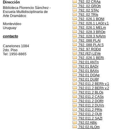
792. 02 CRAa
Dirección
792. 02 GROh
Biblioteca Florencio Sànchez -
792. 02 STAc
Escuela Multidisciplinaria de
792. 02 TRIs
Arte Dramàtico
792. 026.1 BONt
792. 026.1 LAGt v.1
Montevideo
792. 026.1 MELm
Uruguay
792. 028.3 BROp
contacto
792. 028.3 NAVm
792. 088 PLAt
792. 088 PLAt S
Canelones 1084
792. 97 RODd
2do. Piso
792.(82) LEVe
Tel: 1950-8865
792..026.1 BERi
792.01 ANTn
792.01 BADr
792.01 BAXs
792.01 DOAe
792.01 DUBf
792.011.2 BERh v.1
792.011.2 BERh v.2
792.011.2 BLOs
792.011.2 CASs
792.011.2 DORt
792.011.2 DUVs
792.011.2 PRIs
792.011.2 QUIt
792.011.2 SAZt
792.02 ABIc
792.02 ALOm