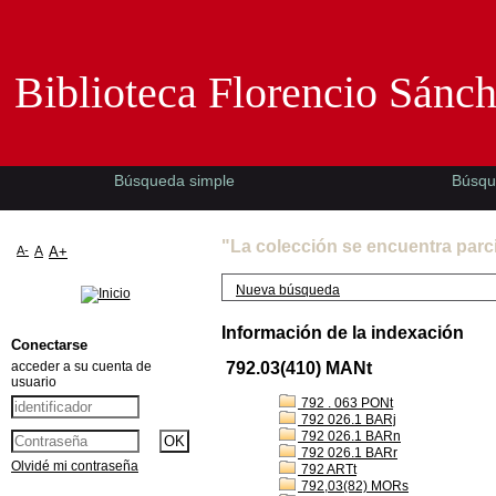
Biblioteca Florencio Sánchez -EMAD-
Biblioteca Florencio Sánc
Búsqueda simple
Búsqu
"La colección se encuentra parc
A-
A
A+
Nueva búsqueda
Información de la indexación
Conectarse
acceder a su cuenta de
792.03(410) MANt
usuario
792 . 063 PONt
792 026.1 BARj
792 026.1 BARn
792 026.1 BARr
Olvidé mi contraseña
792 ARTt
792,03(82) MORs