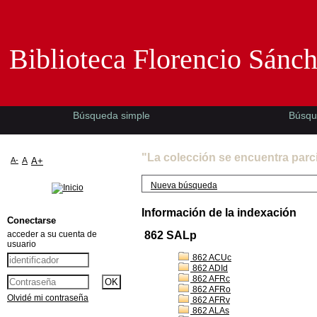
Biblioteca Florencio Sánchez -EMAD-
Biblioteca Florencio Sánc
Búsqueda simple
Búsqu
"La colección se encuentra parc
A-
A
A+
Nueva búsqueda
Información de la indexación
Conectarse
acceder a su cuenta de
862 SALp
usuario
862 ACUc
862 ADId
862 AFRc
862 AFRo
Olvidé mi contraseña
862 AFRv
862 ALAs