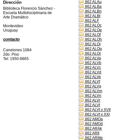
862 ALAu
Dirección
862 ALBa
Biblioteca Florencio Sànchez -
862 ALBn
Escuela Multidisciplinaria de
862 ALBt
Arte Dramàtico
862 ALF
862 ALOc
Montevideo
862 ALOe
Uruguay
862 ALOf
contacto
862 ALOh
862 ALOj
862 ALOp
Canelones 1084
862 ALOr
2do. Piso
862 ALVa
Tel: 1950-8865
862 ALVb
862 ALVc
862 ALVd
862 ALVe
862 ALVf
862 ALVg
862 ALVm
862 ALVn
862 ALVr
862 ALVt
862 ALVt v XVII
862 ALVt v XXI
862 AMOa
862 AMOd
862 ARAk
862 ARIl
862 ARMe