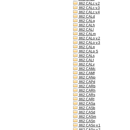
862 CALc v.2
862 CALc v.3
862 CALc v.4
862 CALd
862 CALg
862 CALh
862 CALl
862 CALm
862 CALo v.2
862 CALo v.3
862 CALp
862 CALp S
862 CALs
862 CALt
862 CALv
862 CAMc
862 CAMf
862 CANp
862 CAPd
862 CARb
862 CARh
862 CARs
862 CARt
862 CASa
862 CASb
862 CASd
862 CASm
862 CASn
862 CASo v.1
862 CASo v.2