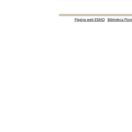
Página web EMAD
Biblioteca Flor