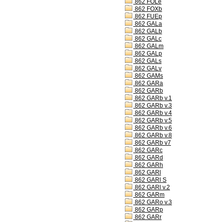
862 FOLe
862 FOXb
862 FUEp
862 GALa
862 GALb
862 GALc
862 GALm
862 GALp
862 GALs
862 GALv
862 GAMs
862 GARa
862 GARb
862 GARb v.1
862 GARb v.3
862 GARb v.4
862 GARb v.5
862 GARb v.6
862 GARb v.8
862 GARb v7
862 GARc
862 GARd
862 GARh
862 GARl
862 GARl S
862 GARl v.2
862 GARm
862 GARo v.3
862 GARp
862 GARr