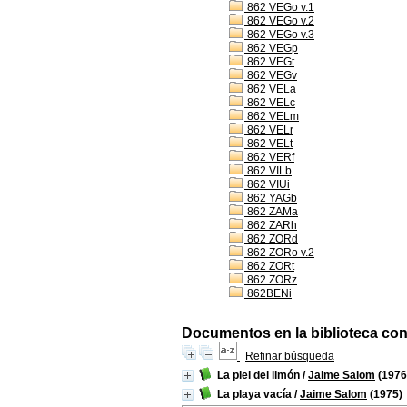
862 VEGo v.1
862 VEGo v.2
862 VEGo v.3
862 VEGp
862 VEGt
862 VEGv
862 VELa
862 VELc
862 VELm
862 VELr
862 VELt
862 VERf
862 VILb
862 VIUi
862 YAGb
862 ZAMa
862 ZARh
862 ZORd
862 ZORo v.2
862 ZORt
862 ZORz
862BENi
Documentos en la biblioteca con 
Refinar búsqueda
La piel del limón
/
Jaime Salom
(1976
La playa vacía
/
Jaime Salom
(1975)