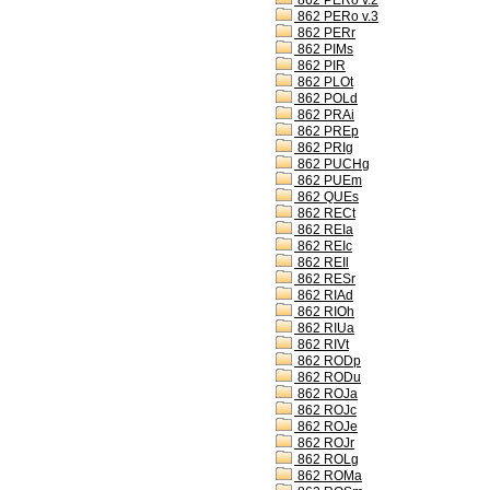
862 PERo v.2
862 PERo v.3
862 PERr
862 PIMs
862 PIR
862 PLOt
862 POLd
862 PRAi
862 PREp
862 PRIg
862 PUCHg
862 PUEm
862 QUEs
862 RECt
862 REIa
862 REIc
862 REIl
862 RESr
862 RIAd
862 RIOh
862 RIUa
862 RIVt
862 RODp
862 RODu
862 ROJa
862 ROJc
862 ROJe
862 ROJr
862 ROLg
862 ROMa