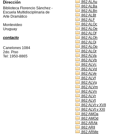
862 ALAu
Dirección
862 ALBa
Biblioteca Florencio Sànchez -
862 ALBn
Escuela Multidisciplinaria de
862 ALBt
Arte Dramàtico
862 ALF
862 ALOc
Montevideo
862 ALOe
Uruguay
862 ALOf
contacto
862 ALOh
862 ALOj
862 ALOp
Canelones 1084
862 ALOr
2do. Piso
862 ALVa
Tel: 1950-8865
862 ALVb
862 ALVc
862 ALVd
862 ALVe
862 ALVf
862 ALVg
862 ALVm
862 ALVn
862 ALVr
862 ALVt
862 ALVt v XVII
862 ALVt v XXI
862 AMOa
862 AMOd
862 ARAk
862 ARIl
862 ARMe