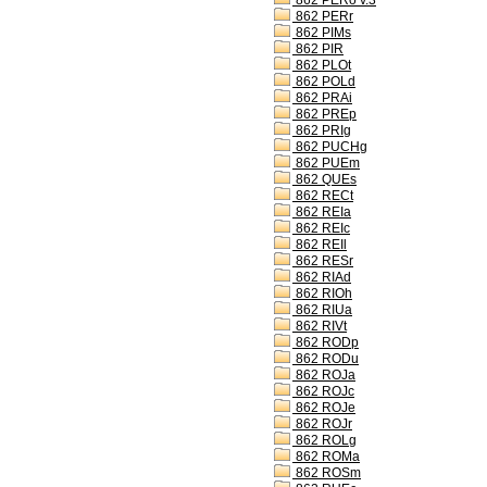
862 PERo v.3
862 PERr
862 PIMs
862 PIR
862 PLOt
862 POLd
862 PRAi
862 PREp
862 PRIg
862 PUCHg
862 PUEm
862 QUEs
862 RECt
862 REIa
862 REIc
862 REIl
862 RESr
862 RIAd
862 RIOh
862 RIUa
862 RIVt
862 RODp
862 RODu
862 ROJa
862 ROJc
862 ROJe
862 ROJr
862 ROLg
862 ROMa
862 ROSm