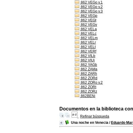
862 VEGo v.1
862 VEGo v.2
862 VEGo v.3
862 VEGp
862 VEGt
862 VEGv
862 VELa
862 VELc
862 VELm
862 VELr
862 VELt
862 VERf
862 VILb
862 VIUi
862 YAGb
862 ZAMa
862 ZARh
862 ZORd
862 ZORo v.2
862 ZORt
862 ZORz
862BENi
Documentos en la biblioteca con 
Refinar búsqueda
Una noche en Venecia
/
Eduardo Mar