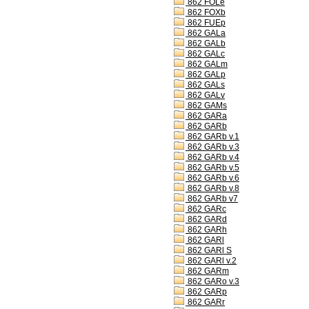
862 FOLe
862 FOXb
862 FUEp
862 GALa
862 GALb
862 GALc
862 GALm
862 GALp
862 GALs
862 GALv
862 GAMs
862 GARa
862 GARb
862 GARb v.1
862 GARb v.3
862 GARb v.4
862 GARb v.5
862 GARb v.6
862 GARb v.8
862 GARb v7
862 GARc
862 GARd
862 GARh
862 GARl
862 GARl S
862 GARl v.2
862 GARm
862 GARo v.3
862 GARp
862 GARr