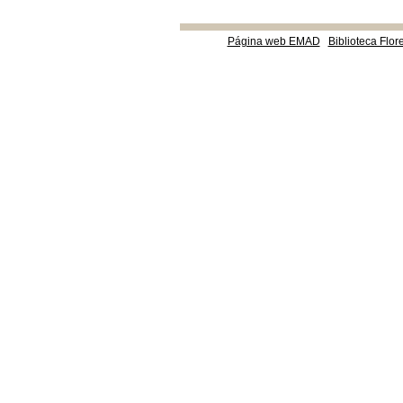
Página web EMAD
Biblioteca Flor