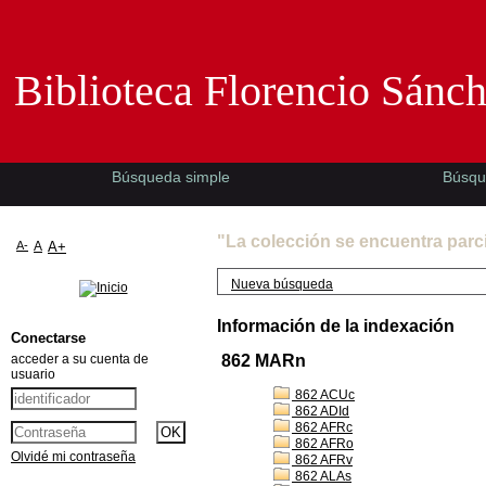
Biblioteca Florencio Sánchez -EMAD-
Biblioteca Florencio Sánc
Búsqueda simple
Búsqu
"La colección se encuentra parc
A-
A
A+
Nueva búsqueda
Información de la indexación
Conectarse
acceder a su cuenta de
862 MARn
usuario
862 ACUc
862 ADId
862 AFRc
862 AFRo
Olvidé mi contraseña
862 AFRv
862 ALAs