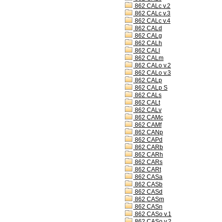
862 CALc v.2
862 CALc v.3
862 CALc v.4
862 CALd
862 CALg
862 CALh
862 CALl
862 CALm
862 CALo v.2
862 CALo v.3
862 CALp
862 CALp S
862 CALs
862 CALt
862 CALv
862 CAMc
862 CAMf
862 CANp
862 CAPd
862 CARb
862 CARh
862 CARs
862 CARt
862 CASa
862 CASb
862 CASd
862 CASm
862 CASn
862 CASo v.1
862 CASo v.2