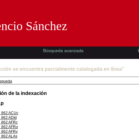
Florencio Sánchez -EMAD-
encio Sánchez
Búsqueda avanzada
cción se encuentra parcialmente catalogada en línea"
squeda
ión de la indexación
Lp
862 ACUc
862 ADId
862 AFRc
862 AFRo
862 AFRv
862 ALAs