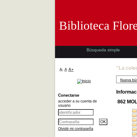
Biblioteca 
Biblioteca Flor
Búsqueda simple
"La cole
A-
A
A+
Nueva bú
Informac
Conectarse
acceder a su cuenta de
862 MO
usuario
Olvidé mi contraseña