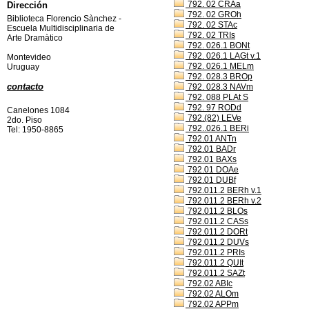
792. 02 CRAa
Dirección
792. 02 GROh
Biblioteca Florencio Sànchez -
792. 02 STAc
Escuela Multidisciplinaria de
792. 02 TRIs
Arte Dramàtico
792. 026.1 BONt
792. 026.1 LAGt v.1
Montevideo
792. 026.1 MELm
Uruguay
792. 028.3 BROp
contacto
792. 028.3 NAVm
792. 088 PLAt S
792. 97 RODd
Canelones 1084
792.(82) LEVe
2do. Piso
792..026.1 BERi
Tel: 1950-8865
792.01 ANTn
792.01 BADr
792.01 BAXs
792.01 DOAe
792.01 DUBf
792.011.2 BERh v.1
792.011.2 BERh v.2
792.011.2 BLOs
792.011.2 CASs
792.011.2 DORt
792.011.2 DUVs
792.011.2 PRIs
792.011.2 QUIt
792.011.2 SAZt
792.02 ABIc
792.02 ALOm
792.02 APPm