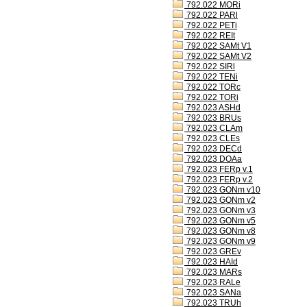
792.022 MORi
792.022 PARl
792.022 PETi
792.022 REIt
792.022 SAMt V1
792.022 SAMt V2
792.022 SIRl
792.022 TENi
792.022 TORc
792.022 TORi
792.023 ASHd
792.023 BRUs
792.023 CLAm
792.023 CLEs
792.023 DECd
792.023 DOAa
792.023 FERp v.1
792.023 FERp v.2
792.023 GONm v10
792.023 GONm v2
792.023 GONm v3
792.023 GONm v5
792.023 GONm v8
792.023 GONm v9
792.023 GREv
792.023 HAId
792.023 MARs
792.023 RALe
792.023 SANa
792.023 TRUh