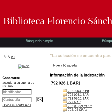
Biblioteca Florencio Sánchez -EMAD-
Biblioteca Florencio Sánc
Búsqueda simple
Búsqu
"La colección se encuentra parc
A-
A
A+
Nueva búsqueda
Información de la indexación
Conectarse
acceder a su cuenta de
792 026.1 BARj
usuario
792 . 063 PONt
792 026.1 BARn
792 026.1 BARr
792 ARTt
Olvidé mi contraseña
792,03(82) MORs
792. 02 CRAa