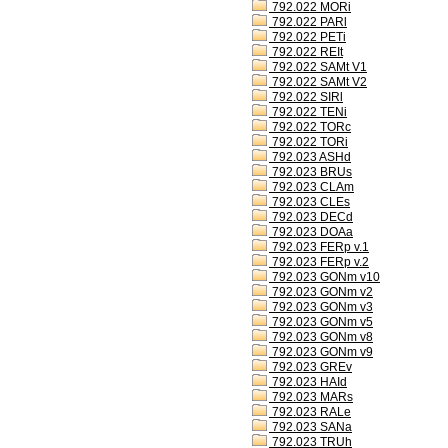
792.022 MORi
792.022 PARl
792.022 PETi
792.022 REIt
792.022 SAMt V1
792.022 SAMt V2
792.022 SIRl
792.022 TENi
792.022 TORc
792.022 TORi
792.023 ASHd
792.023 BRUs
792.023 CLAm
792.023 CLEs
792.023 DECd
792.023 DOAa
792.023 FERp v.1
792.023 FERp v.2
792.023 GONm v10
792.023 GONm v2
792.023 GONm v3
792.023 GONm v5
792.023 GONm v8
792.023 GONm v9
792.023 GREv
792.023 HAId
792.023 MARs
792.023 RALe
792.023 SANa
792.023 TRUh