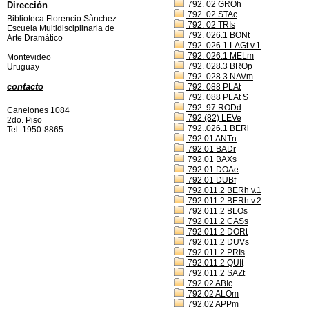
792. 02 GROh
Dirección
792. 02 STAc
Biblioteca Florencio Sànchez -
792. 02 TRIs
Escuela Multidisciplinaria de
792. 026.1 BONt
Arte Dramàtico
792. 026.1 LAGt v.1
792. 026.1 MELm
Montevideo
792. 028.3 BROp
Uruguay
792. 028.3 NAVm
contacto
792. 088 PLAt
792. 088 PLAt S
792. 97 RODd
Canelones 1084
792.(82) LEVe
2do. Piso
792..026.1 BERi
Tel: 1950-8865
792.01 ANTn
792.01 BADr
792.01 BAXs
792.01 DOAe
792.01 DUBf
792.011.2 BERh v.1
792.011.2 BERh v.2
792.011.2 BLOs
792.011.2 CASs
792.011.2 DORt
792.011.2 DUVs
792.011.2 PRIs
792.011.2 QUIt
792.011.2 SAZt
792.02 ABIc
792.02 ALOm
792.02 APPm