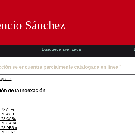
Florencio Sánchez -EMAD-
encio Sánchez
Búsqueda avanzada
cción se encuentra parcialmente catalogada en línea"
squeda
ión de la indexación
78 ALEi
78 AYEf
78 CARc
78 CARe
78 DESm
78 FERt