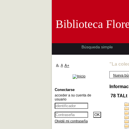
Biblioteca 
Biblioteca Flor
Búsqueda simple
"La cole
A-
A
A+
Nueva bú
Informac
Conectarse
acceder a su cuenta de
78 TALt
usuario
Olvidé mi contraseña