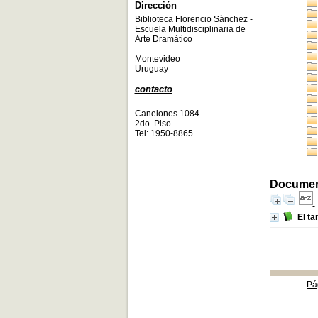
Dirección
Biblioteca Florencio Sànchez -
Escuela Multidisciplinaria de
Arte Dramàtico
Montevideo
Uruguay
contacto
Canelones 1084
2do. Piso
Tel: 1950-8865
Documento
El ta
Pá