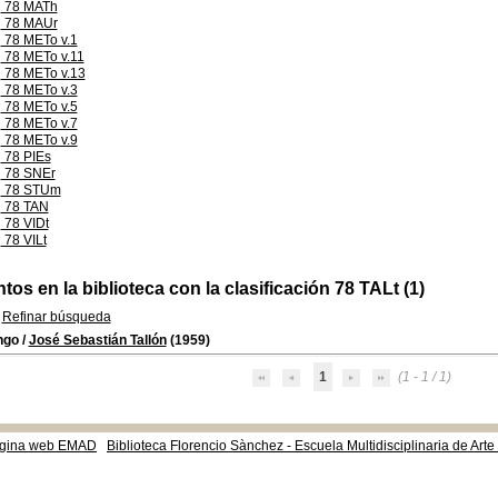
78 MATh
78 MAUr
78 METo v.1
78 METo v.11
78 METo v.13
78 METo v.3
78 METo v.5
78 METo v.7
78 METo v.9
78 PIEs
78 SNEr
78 STUm
78 TAN
78 VIDt
78 VILt
s en la biblioteca con la clasificación 78 TALt (1)
Refinar búsqueda
ngo
/
José Sebastián Tallón
(1959)
1
(1 - 1 / 1)
gina web EMAD
Biblioteca Florencio Sànchez - Escuela Multidisciplinaria de Art