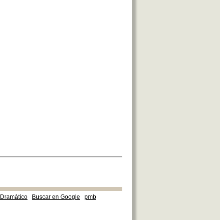
e Dramàtico
Buscar en Google
pmb