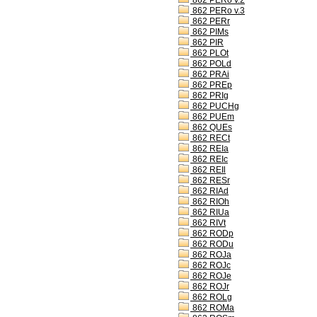
862 PERo v.2
862 PERo v.3
862 PERr
862 PIMs
862 PIR
862 PLOt
862 POLd
862 PRAi
862 PREp
862 PRIg
862 PUCHg
862 PUEm
862 QUEs
862 RECt
862 REIa
862 REIc
862 REIl
862 RESr
862 RIAd
862 RIOh
862 RIUa
862 RIVt
862 RODp
862 RODu
862 ROJa
862 ROJc
862 ROJe
862 ROJr
862 ROLg
862 ROMa