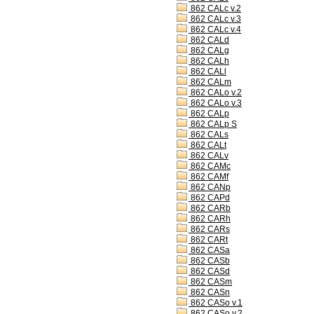
862 CALc v.2
862 CALc v.3
862 CALc v.4
862 CALd
862 CALg
862 CALh
862 CALl
862 CALm
862 CALo v.2
862 CALo v.3
862 CALp
862 CALp S
862 CALs
862 CALt
862 CALv
862 CAMc
862 CAMf
862 CANp
862 CAPd
862 CARb
862 CARh
862 CARs
862 CARt
862 CASa
862 CASb
862 CASd
862 CASm
862 CASn
862 CASo v.1
862 CASo v.2