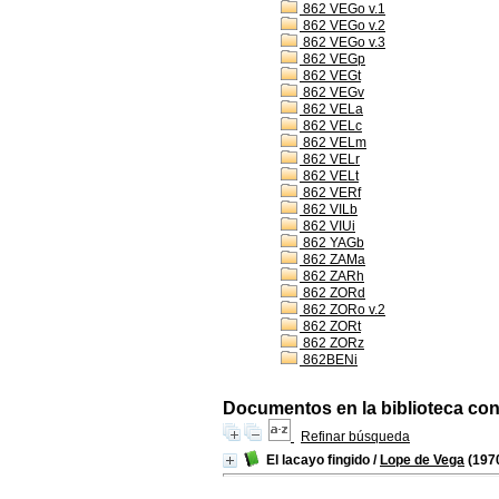
862 VEGo v.1
862 VEGo v.2
862 VEGo v.3
862 VEGp
862 VEGt
862 VEGv
862 VELa
862 VELc
862 VELm
862 VELr
862 VELt
862 VERf
862 VILb
862 VIUi
862 YAGb
862 ZAMa
862 ZARh
862 ZORd
862 ZORo v.2
862 ZORt
862 ZORz
862BENi
Documentos en la biblioteca con 
Refinar búsqueda
El lacayo fingido
/
Lope de Vega
(197