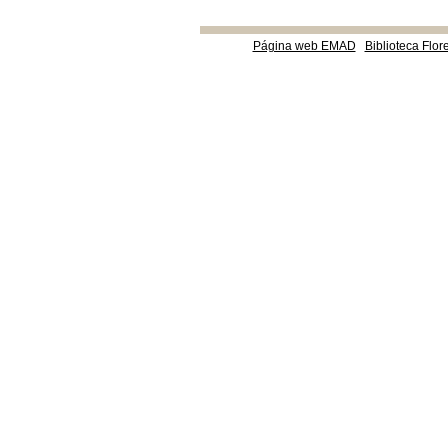
Página web EMAD
Biblioteca Flor