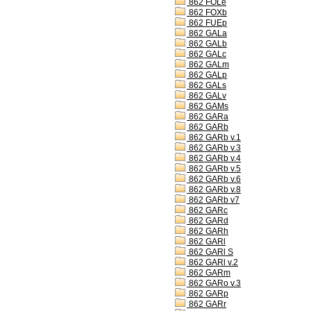
862 FOLe
862 FOXb
862 FUEp
862 GALa
862 GALb
862 GALc
862 GALm
862 GALp
862 GALs
862 GALv
862 GAMs
862 GARa
862 GARb
862 GARb v.1
862 GARb v.3
862 GARb v.4
862 GARb v.5
862 GARb v.6
862 GARb v.8
862 GARb v7
862 GARc
862 GARd
862 GARh
862 GARl
862 GARl S
862 GARl v.2
862 GARm
862 GARo v.3
862 GARp
862 GARr