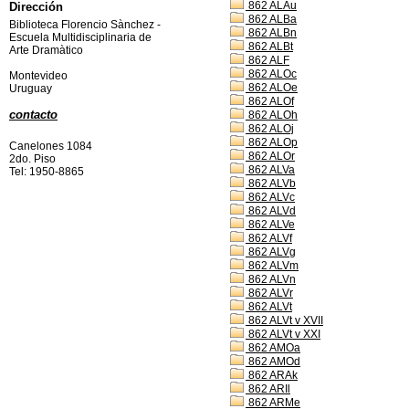
862 ALAu
Dirección
862 ALBa
Biblioteca Florencio Sànchez -
862 ALBn
Escuela Multidisciplinaria de
862 ALBt
Arte Dramàtico
862 ALF
862 ALOc
Montevideo
862 ALOe
Uruguay
862 ALOf
contacto
862 ALOh
862 ALOj
862 ALOp
Canelones 1084
862 ALOr
2do. Piso
862 ALVa
Tel: 1950-8865
862 ALVb
862 ALVc
862 ALVd
862 ALVe
862 ALVf
862 ALVg
862 ALVm
862 ALVn
862 ALVr
862 ALVt
862 ALVt v XVII
862 ALVt v XXI
862 AMOa
862 AMOd
862 ARAk
862 ARIl
862 ARMe