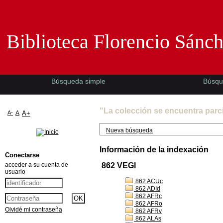
Biblioteca Florencio Sánchez -EMAD-
Biblioteca Florencio Sánc
Búsqueda simple
Búsqu
"La colección se encuentra parc
A-
A
A+
Nueva búsqueda
Información de la indexación
Conectarse
acceder a su cuenta de
862 VEGl
usuario
862 ACUc
862 ADId
862 AFRc
862 AFRo
Olvidé mi contraseña
862 AFRv
862 ALAs