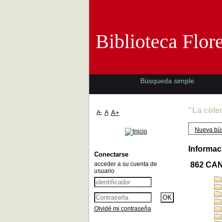
Biblioteca 
Biblioteca Flor
Búsqueda simple
"La cole
A-
A
A+
Nueva bú
Informac
Conectarse
acceder a su cuenta de
862 CA
usuario
Olvidé mi contraseña