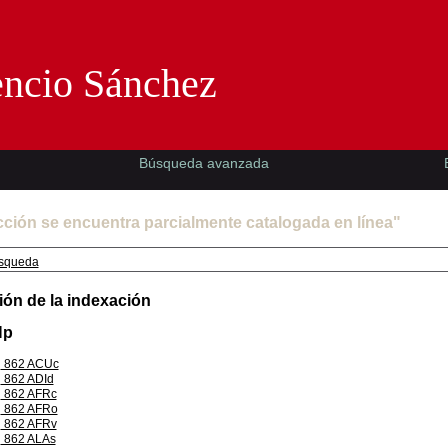
Florencio Sánchez -EMAD-
encio Sánchez
Búsqueda avanzada
cción se encuentra parcialmente catalogada en línea"
squeda
ión de la indexación
Np
862 ACUc
862 ADId
862 AFRc
862 AFRo
862 AFRv
862 ALAs