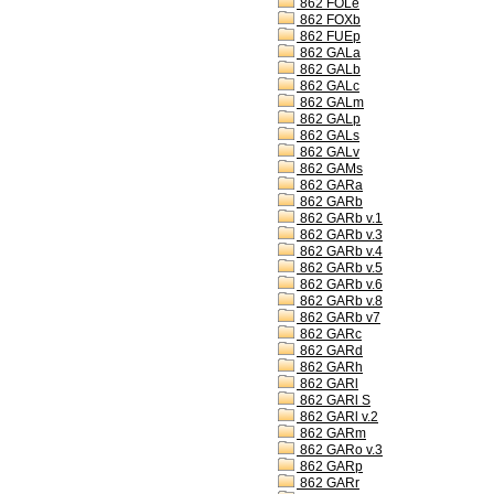
862 FOLe
862 FOXb
862 FUEp
862 GALa
862 GALb
862 GALc
862 GALm
862 GALp
862 GALs
862 GALv
862 GAMs
862 GARa
862 GARb
862 GARb v.1
862 GARb v.3
862 GARb v.4
862 GARb v.5
862 GARb v.6
862 GARb v.8
862 GARb v7
862 GARc
862 GARd
862 GARh
862 GARl
862 GARl S
862 GARl v.2
862 GARm
862 GARo v.3
862 GARp
862 GARr