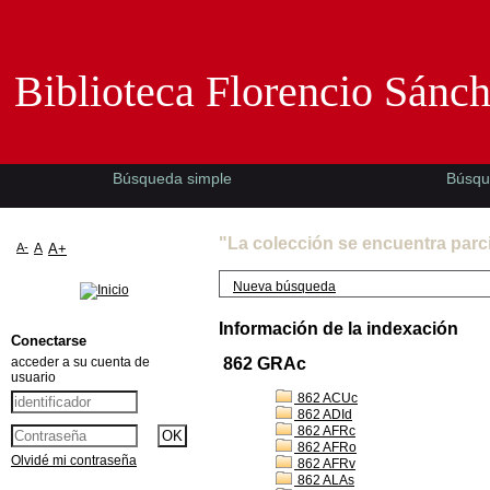
Biblioteca Florencio Sánchez -EMAD-
Biblioteca Florencio Sánc
Búsqueda simple
Búsqu
"La colección se encuentra parc
A-
A
A+
Nueva búsqueda
Información de la indexación
Conectarse
acceder a su cuenta de
862 GRAc
usuario
862 ACUc
862 ADId
862 AFRc
862 AFRo
Olvidé mi contraseña
862 AFRv
862 ALAs