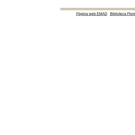
Página web EMAD
Biblioteca Flor