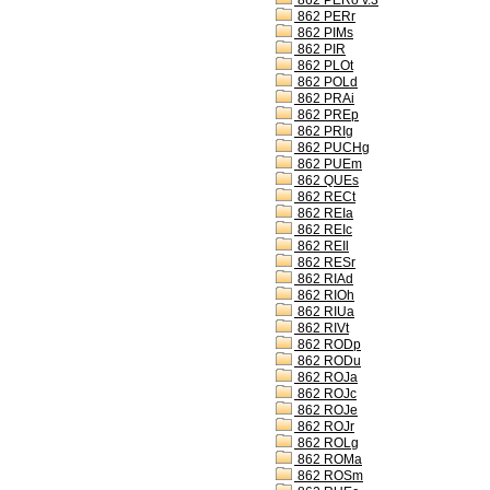
862 PERo v.3
862 PERr
862 PIMs
862 PIR
862 PLOt
862 POLd
862 PRAi
862 PREp
862 PRIg
862 PUCHg
862 PUEm
862 QUEs
862 RECt
862 REIa
862 REIc
862 REIl
862 RESr
862 RIAd
862 RIOh
862 RIUa
862 RIVt
862 RODp
862 RODu
862 ROJa
862 ROJc
862 ROJe
862 ROJr
862 ROLg
862 ROMa
862 ROSm