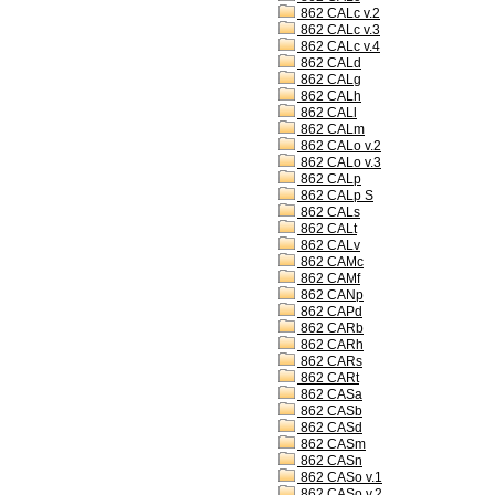
862 CALc v.2
862 CALc v.3
862 CALc v.4
862 CALd
862 CALg
862 CALh
862 CALl
862 CALm
862 CALo v.2
862 CALo v.3
862 CALp
862 CALp S
862 CALs
862 CALt
862 CALv
862 CAMc
862 CAMf
862 CANp
862 CAPd
862 CARb
862 CARh
862 CARs
862 CARt
862 CASa
862 CASb
862 CASd
862 CASm
862 CASn
862 CASo v.1
862 CASo v.2