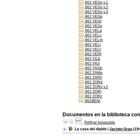
862 VEGo v.1
862 VEGo v.2
862 VEGo v.3
862 VEGp
862 VEGt
862 VEGv
862 VELa
862 VELc
862 VELm
862 VELr
862 VELt
862 VERf
862 VILb
862 VIUi
862 YAGb
862 ZAMa
862 ZARh
862 ZORd
862 ZORo v.2
862 ZORt
862 ZORz
862BENi
Documentos en la biblioteca con 
Refinar búsqueda
La casa del diablo
/
Jacinto Grau
(19