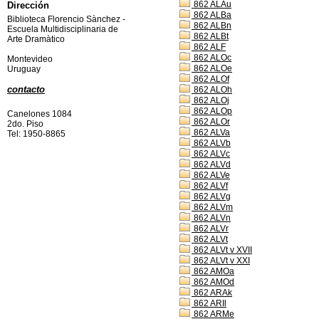
862 ALAu
Dirección
862 ALBa
Biblioteca Florencio Sànchez -
862 ALBn
Escuela Multidisciplinaria de
862 ALBt
Arte Dramàtico
862 ALF
862 ALOc
Montevideo
862 ALOe
Uruguay
862 ALOf
contacto
862 ALOh
862 ALOj
862 ALOp
Canelones 1084
862 ALOr
2do. Piso
862 ALVa
Tel: 1950-8865
862 ALVb
862 ALVc
862 ALVd
862 ALVe
862 ALVf
862 ALVg
862 ALVm
862 ALVn
862 ALVr
862 ALVt
862 ALVt v XVII
862 ALVt v XXI
862 AMOa
862 AMOd
862 ARAk
862 ARIl
862 ARMe