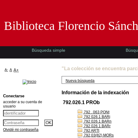
Biblioteca Florencio Sánchez -EMAD-
Biblioteca Florencio Sánc
Búsqueda simple
Búsqu
"La colección se encuentra parc
A-
A
A+
Nueva búsqueda
Información de la indexación
Conectarse
acceder a su cuenta de
792.026.1 PROb
usuario
792 . 063 PONt
792 026.1 BARj
792 026.1 BARn
792 026.1 BARr
Olvidé mi contraseña
792 ARTt
792,03(82) MORs