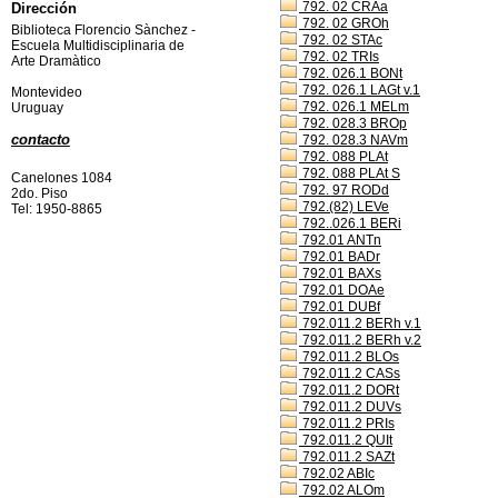
792. 02 CRAa
Dirección
792. 02 GROh
Biblioteca Florencio Sànchez -
792. 02 STAc
Escuela Multidisciplinaria de
792. 02 TRIs
Arte Dramàtico
792. 026.1 BONt
792. 026.1 LAGt v.1
Montevideo
792. 026.1 MELm
Uruguay
792. 028.3 BROp
contacto
792. 028.3 NAVm
792. 088 PLAt
792. 088 PLAt S
Canelones 1084
792. 97 RODd
2do. Piso
792.(82) LEVe
Tel: 1950-8865
792..026.1 BERi
792.01 ANTn
792.01 BADr
792.01 BAXs
792.01 DOAe
792.01 DUBf
792.011.2 BERh v.1
792.011.2 BERh v.2
792.011.2 BLOs
792.011.2 CASs
792.011.2 DORt
792.011.2 DUVs
792.011.2 PRIs
792.011.2 QUIt
792.011.2 SAZt
792.02 ABIc
792.02 ALOm