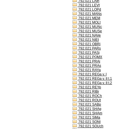
792.021 LAIh
792.021 LEVt
792.021 LOPd
792.021 MANs
792.021 MEM
792.021 MOLt
792.021 MUNc
792.021 MUSe
792.021 NAVe
792.021 NIEt
792.021 OBRi
792.021 PARs
792.021 PASj
792.021 PQMX
792.021 PRAi
792.021 PRAs
792.021 RAYa
792.021 REGa v. I
792.021 REGa v. II t.1
792.021 REGa v. II t.2
792.021 REYp
792.021 RIBr
792.021 ROCh
792.021 ROUt
792.021 SABp
792.021 SHAg
792.021 SHAm
792.021 SIMa
792.021 SONt
792.021 SOUch