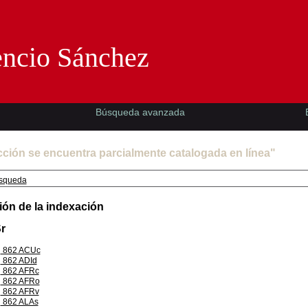
Florencio Sánchez -EMAD-
encio Sánchez
Búsqueda avanzada
cción se encuentra parcialmente catalogada en línea"
squeda
ión de la indexación
r
862 ACUc
862 ADId
862 AFRc
862 AFRo
862 AFRv
862 ALAs