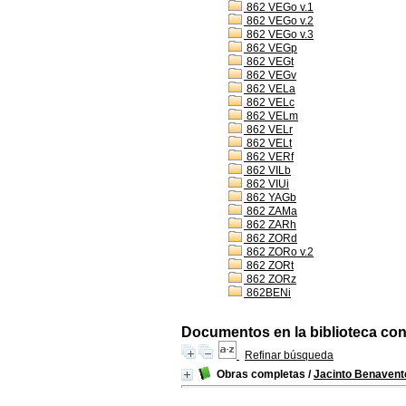
862 VEGo v.1
862 VEGo v.2
862 VEGo v.3
862 VEGp
862 VEGt
862 VEGv
862 VELa
862 VELc
862 VELm
862 VELr
862 VELt
862 VERf
862 VILb
862 VIUi
862 YAGb
862 ZAMa
862 ZARh
862 ZORd
862 ZORo v.2
862 ZORt
862 ZORz
862BENi
Documentos en la biblioteca con 
Refinar búsqueda
Obras completas
/
Jacinto Benavent