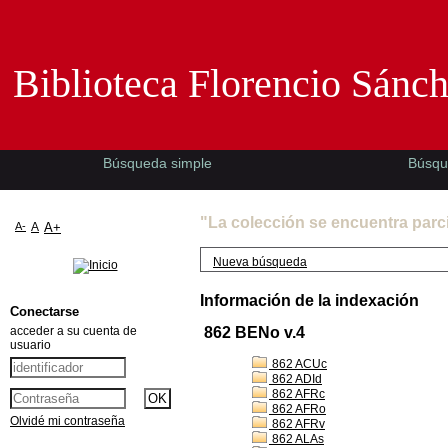
Biblioteca Florencio Sánchez -EMAD-
Biblioteca Florencio Sánc
Búsqueda simple
Búsqu
"La colección se encuentra parc
A-
A
A+
Nueva búsqueda
Información de la indexación
Conectarse
acceder a su cuenta de
862 BENo v.4
usuario
862 ACUc
862 ADId
862 AFRc
862 AFRo
Olvidé mi contraseña
862 AFRv
862 ALAs