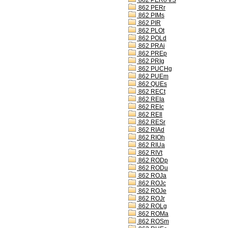
862 PERo v.3
862 PERr
862 PIMs
862 PIR
862 PLOt
862 POLd
862 PRAi
862 PREp
862 PRIg
862 PUCHg
862 PUEm
862 QUEs
862 RECt
862 REIa
862 REIc
862 REIl
862 RESr
862 RIAd
862 RIOh
862 RIUa
862 RIVt
862 RODp
862 RODu
862 ROJa
862 ROJc
862 ROJe
862 ROJr
862 ROLg
862 ROMa
862 ROSm