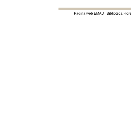
Página web EMAD
Biblioteca Flor