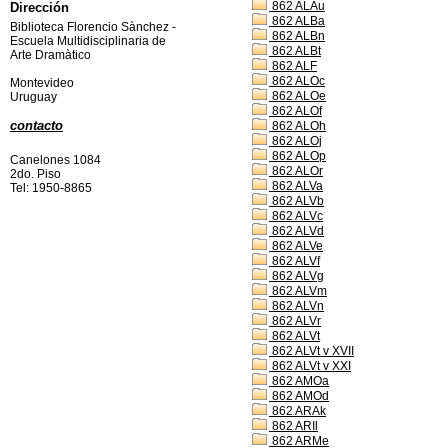
862 ALAu
Dirección
862 ALBa
Biblioteca Florencio Sànchez -
862 ALBn
Escuela Multidisciplinaria de
862 ALBt
Arte Dramàtico
862 ALF
862 ALOc
Montevideo
862 ALOe
Uruguay
862 ALOf
contacto
862 ALOh
862 ALOj
862 ALOp
Canelones 1084
862 ALOr
2do. Piso
862 ALVa
Tel: 1950-8865
862 ALVb
862 ALVc
862 ALVd
862 ALVe
862 ALVf
862 ALVg
862 ALVm
862 ALVn
862 ALVr
862 ALVt
862 ALVt v XVII
862 ALVt v XXI
862 AMOa
862 AMOd
862 ARAk
862 ARIl
862 ARMe