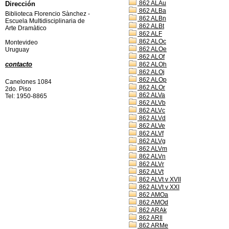
862 ALAu
Dirección
862 ALBa
Biblioteca Florencio Sànchez -
862 ALBn
Escuela Multidisciplinaria de
862 ALBt
Arte Dramàtico
862 ALF
862 ALOc
Montevideo
862 ALOe
Uruguay
862 ALOf
contacto
862 ALOh
862 ALOj
862 ALOp
Canelones 1084
862 ALOr
2do. Piso
862 ALVa
Tel: 1950-8865
862 ALVb
862 ALVc
862 ALVd
862 ALVe
862 ALVf
862 ALVg
862 ALVm
862 ALVn
862 ALVr
862 ALVt
862 ALVt v XVII
862 ALVt v XXI
862 AMOa
862 AMOd
862 ARAk
862 ARIl
862 ARMe