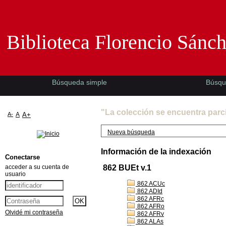
Biblioteca Florencio Sánchez -EMAD-
Biblioteca Florencio Sánc
Búsqueda simple
Búsqu
"La colección se encuentra parc
A-
A
A+
Nueva búsqueda
Información de la indexación
Conectarse
acceder a su cuenta de
862 BUEt v.1
usuario
862 ACUc
862 ADId
862 AFRc
862 AFRo
Olvidé mi contraseña
862 AFRv
862 ALAs