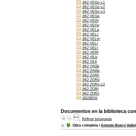
862 VEGo v.1
862 VEGo v.2
862 VEGo v.3
862 VEGp
862 VEGt
862 VEGv
862 VELa
862 VELc
862 VELm
862 VELr
862 VELt
862 VERf
862 VILb
862 VIUi
862 YAGb
862 ZAMa
862 ZARh
862 ZORd
862 ZORo v.2
862 ZORt
862 ZORz
862BENi
Documentos en la biblioteca con l
Refinar búsqueda
Obra completa
/
Antonio Buero Valle