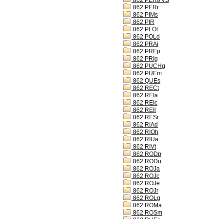
862 PERo v.3
862 PERr
862 PIMs
862 PIR
862 PLOt
862 POLd
862 PRAi
862 PREp
862 PRIg
862 PUCHg
862 PUEm
862 QUEs
862 RECt
862 REIa
862 REIc
862 REIl
862 RESr
862 RIAd
862 RIOh
862 RIUa
862 RIVt
862 RODp
862 RODu
862 ROJa
862 ROJc
862 ROJe
862 ROJr
862 ROLg
862 ROMa
862 ROSm