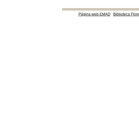
Página web EMAD
Biblioteca Flor