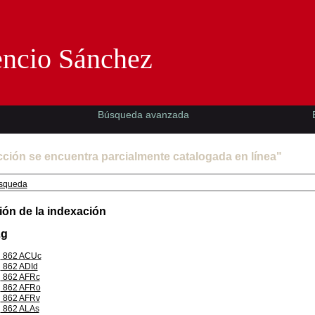
Florencio Sánchez -EMAD-
encio Sánchez
Búsqueda avanzada
cción se encuentra parcialmente catalogada en línea"
squeda
ión de la indexación
Lg
862 ACUc
862 ADId
862 AFRc
862 AFRo
862 AFRv
862 ALAs