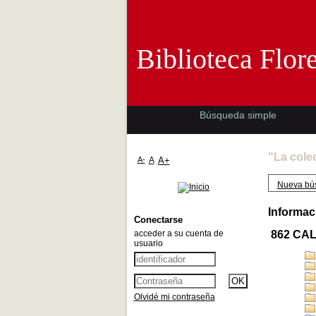
Biblioteca 
Biblioteca Flor
Búsqueda simple
"La cole
A-
A
A+
Nueva bú
Informac
Conectarse
acceder a su cuenta de
862 CA
usuario
Olvidé mi contraseña