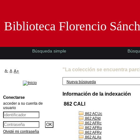
Biblioteca Florencio Sánchez -EMAD-
Biblioteca Florencio Sánc
Búsqueda simple
Búsqu
"La colección se encuentra parc
A-
A
A+
Nueva búsqueda
Información de la indexación
Conectarse
acceder a su cuenta de
862 CALl
usuario
862 ACUc
862 ADId
862 AFRc
862 AFRo
Olvidé mi contraseña
862 AFRv
862 ALAs