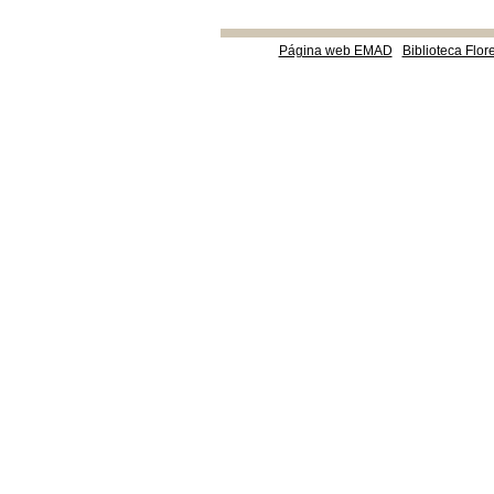
Página web EMAD
Biblioteca Flor