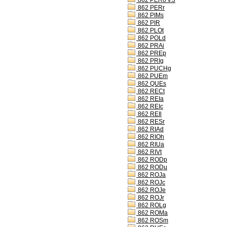
862 PERo v.3
862 PERr
862 PIMs
862 PIR
862 PLOt
862 POLd
862 PRAi
862 PREp
862 PRIg
862 PUCHg
862 PUEm
862 QUEs
862 RECt
862 REIa
862 REIc
862 REIl
862 RESr
862 RIAd
862 RIOh
862 RIUa
862 RIVt
862 RODp
862 RODu
862 ROJa
862 ROJc
862 ROJe
862 ROJr
862 ROLg
862 ROMa
862 ROSm