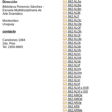
862 ALAu
Dirección
862 ALBa
Biblioteca Florencio Sànchez -
862 ALBn
Escuela Multidisciplinaria de
862 ALBt
Arte Dramàtico
862 ALF
862 ALOc
Montevideo
862 ALOe
Uruguay
862 ALOf
contacto
862 ALOh
862 ALOj
862 ALOp
Canelones 1084
862 ALOr
2do. Piso
862 ALVa
Tel: 1950-8865
862 ALVb
862 ALVc
862 ALVd
862 ALVe
862 ALVf
862 ALVg
862 ALVm
862 ALVn
862 ALVr
862 ALVt
862 ALVt v XVII
862 ALVt v XXI
862 AMOa
862 AMOd
862 ARAk
862 ARIl
862 ARMe