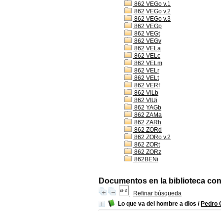
862 VEGo v.1
862 VEGo v.2
862 VEGo v.3
862 VEGp
862 VEGt
862 VEGv
862 VELa
862 VELc
862 VELm
862 VELr
862 VELt
862 VERf
862 VILb
862 VIUi
862 YAGb
862 ZAMa
862 ZARh
862 ZORd
862 ZORo v.2
862 ZORt
862 ZORz
862BENi
Documentos en la biblioteca con 
Refinar búsqueda
Lo que va del hombre a dios
/
Pedro 