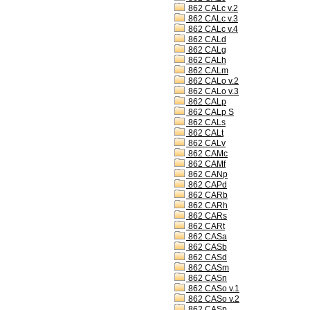
862 CALc v.2
862 CALc v.3
862 CALc v.4
862 CALd
862 CALg
862 CALh
862 CALm
862 CALo v.2
862 CALo v.3
862 CALp
862 CALp S
862 CALs
862 CALt
862 CALv
862 CAMc
862 CAMf
862 CANp
862 CAPd
862 CARb
862 CARh
862 CARs
862 CARt
862 CASa
862 CASb
862 CASd
862 CASm
862 CASn
862 CASo v.1
862 CASo v.2
862 CASp