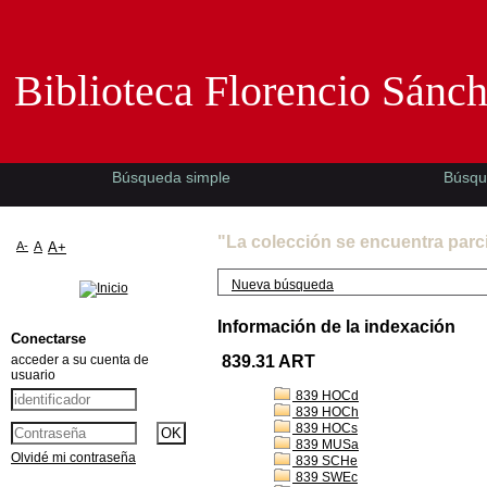
Biblioteca Florencio Sánchez -EMAD-
Biblioteca Florencio Sánc
Búsqueda simple
Búsqu
"La colección se encuentra parc
A-
A
A+
Nueva búsqueda
Información de la indexación
Conectarse
acceder a su cuenta de
839.31 ART
usuario
839 HOCd
839 HOCh
839 HOCs
839 MUSa
Olvidé mi contraseña
839 SCHe
839 SWEc