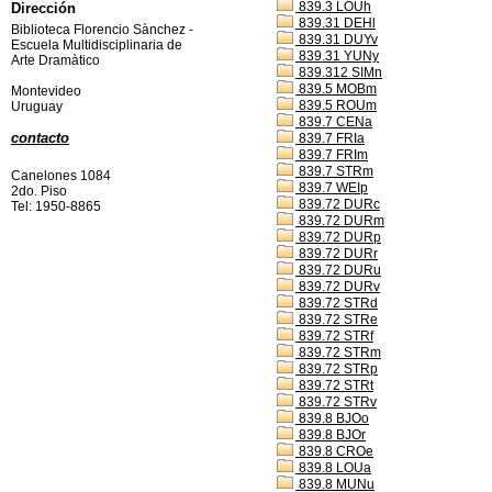
839.3 LOUh
Dirección
839.31 DEHl
Biblioteca Florencio Sànchez -
839.31 DUYv
Escuela Multidisciplinaria de
839.31 YUNy
Arte Dramàtico
839.312 SIMn
839.5 MOBm
Montevideo
839.5 ROUm
Uruguay
839.7 CENa
contacto
839.7 FRIa
839.7 FRIm
839.7 STRm
Canelones 1084
839.7 WEIp
2do. Piso
839.72 DURc
Tel: 1950-8865
839.72 DURm
839.72 DURp
839.72 DURr
839.72 DURu
839.72 DURv
839.72 STRd
839.72 STRe
839.72 STRf
839.72 STRm
839.72 STRp
839.72 STRt
839.72 STRv
839.8 BJOo
839.8 BJOr
839.8 CROe
839.8 LOUa
839.8 MUNu