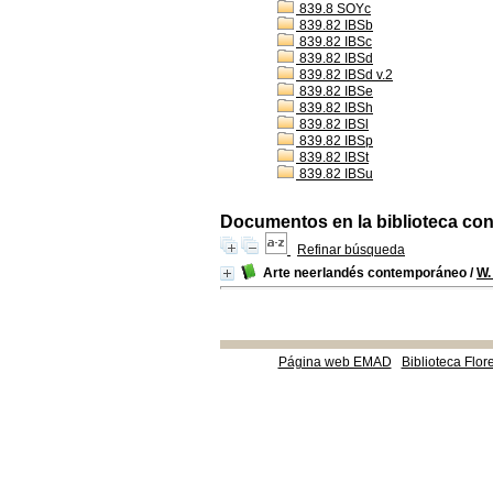
839.8 SOYc
839.82 IBSb
839.82 IBSc
839.82 IBSd
839.82 IBSd v.2
839.82 IBSe
839.82 IBSh
839.82 IBSl
839.82 IBSp
839.82 IBSt
839.82 IBSu
Documentos en la biblioteca con 
Refinar búsqueda
Arte neerlandés contemporáneo
/
W.
Página web EMAD
Biblioteca Flor