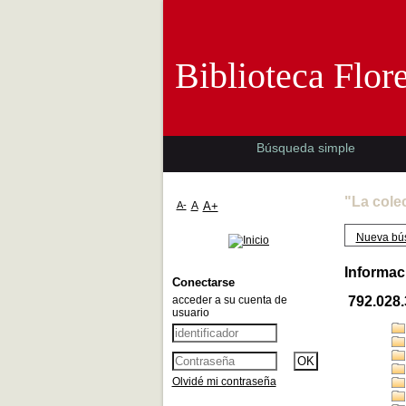
Biblioteca 
Biblioteca Flor
Búsqueda simple
"La cole
A-
A
A+
Nueva bú
Informac
Conectarse
acceder a su cuenta de
792.028
usuario
Olvidé mi contraseña