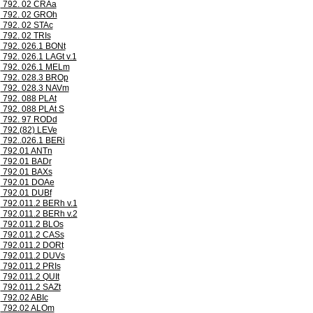
792. 02 CRAa
792. 02 GROh
792. 02 STAc
792. 02 TRIs
792. 026.1 BONt
792. 026.1 LAGt v.1
792. 026.1 MELm
792. 028.3 BROp
792. 028.3 NAVm
792. 088 PLAt
792. 088 PLAt S
792. 97 RODd
792.(82) LEVe
792..026.1 BERi
792.01 ANTn
792.01 BADr
792.01 BAXs
792.01 DOAe
792.01 DUBf
792.011.2 BERh v.1
792.011.2 BERh v.2
792.011.2 BLOs
792.011.2 CASs
792.011.2 DORt
792.011.2 DUVs
792.011.2 PRIs
792.011.2 QUIt
792.011.2 SAZt
792.02 ABIc
792.02 ALOm