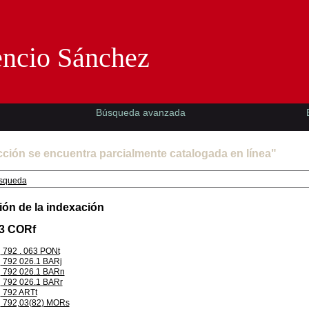
Florencio Sánchez -EMAD-
encio Sánchez
Búsqueda avanzada
cción se encuentra parcialmente catalogada en línea"
squeda
ión de la indexación
.3 CORf
792 . 063 PONt
792 026.1 BARj
792 026.1 BARn
792 026.1 BARr
792 ARTt
792,03(82) MORs