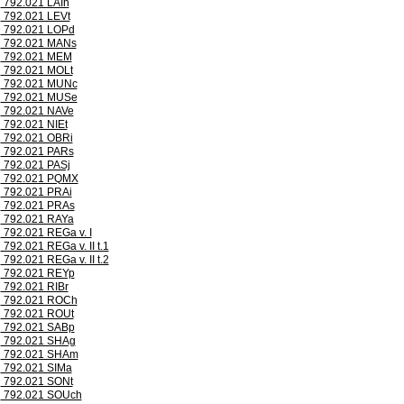
792.021 LAIh
792.021 LEVt
792.021 LOPd
792.021 MANs
792.021 MEM
792.021 MOLt
792.021 MUNc
792.021 MUSe
792.021 NAVe
792.021 NIEt
792.021 OBRi
792.021 PARs
792.021 PASj
792.021 PQMX
792.021 PRAi
792.021 PRAs
792.021 RAYa
792.021 REGa v. I
792.021 REGa v. II t.1
792.021 REGa v. II t.2
792.021 REYp
792.021 RIBr
792.021 ROCh
792.021 ROUt
792.021 SABp
792.021 SHAg
792.021 SHAm
792.021 SIMa
792.021 SONt
792.021 SOUch