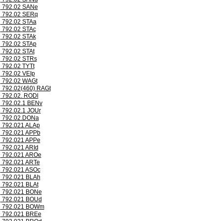
792.02 SANe
792.02 SERq
792.02 STAa
792.02 STAc
792.02 STAk
792.02 STAp
792.02 STAt
792.02 STRs
792.02 TYTt
792.02 VEIp
792.02 WAGt
792.02(460) RAGt
792.02. RODl
792.02.1 BENv
792.02.1 JOUr
792.02.DONa
792.021 ALAp
792.021 APPb
792.021 APPe
792.021 ARId
792.021 AROe
792.021 ARTe
792.021 ASOc
792.021 BLAh
792.021 BLAt
792.021 BONe
792.021 BOUd
792.021 BOWm
792.021 BREe