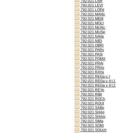
792.021 LAIh
792.021 LEVt
792.021 LOPd
792.021 MANs
792.021 MEM
792.021 MOLt
792.021 MUNc
792.021 MUSe
792.021 NAVe
792.021 NIEt
792.021 OBRi
792.021 PARs
792.021 PASj
792.021 PQMX
792.021 PRAi
792.021 PRAs
792.021 RAYa
792.021 REGa v. I
792.021 REGa v. II t.1
792.021 REGa v. II t.2
792.021 REYp
792.021 RIBr
792.021 ROCh
792.021 ROUt
792.021 SABp
792.021 SHAg
792.021 SHAm
792.021 SIMa
792.021 SONt
792.021 SOUch