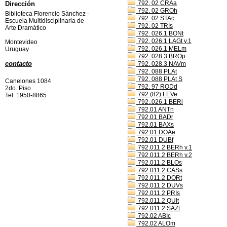
792. 02 CRAa
Dirección
792. 02 GROh
Biblioteca Florencio Sànchez -
792. 02 STAc
Escuela Multidisciplinaria de
792. 02 TRIs
Arte Dramàtico
792. 026.1 BONt
792. 026.1 LAGt v.1
Montevideo
792. 026.1 MELm
Uruguay
792. 028.3 BROp
contacto
792. 028.3 NAVm
792. 088 PLAt
792. 088 PLAt S
Canelones 1084
792. 97 RODd
2do. Piso
792.(82) LEVe
Tel: 1950-8865
792..026.1 BERi
792.01 ANTn
792.01 BADr
792.01 BAXs
792.01 DOAe
792.01 DUBf
792.011.2 BERh v.1
792.011.2 BERh v.2
792.011.2 BLOs
792.011.2 CASs
792.011.2 DORt
792.011.2 DUVs
792.011.2 PRIs
792.011.2 QUIt
792.011.2 SAZt
792.02 ABIc
792.02 ALOm