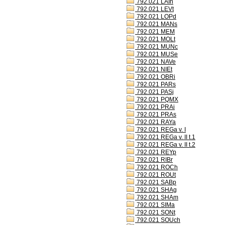
792.021 LAIh
792.021 LEVt
792.021 LOPd
792.021 MANs
792.021 MEM
792.021 MOLt
792.021 MUNc
792.021 MUSe
792.021 NAVe
792.021 NIEt
792.021 OBRi
792.021 PARs
792.021 PASj
792.021 PQMX
792.021 PRAi
792.021 PRAs
792.021 RAYa
792.021 REGa v. I
792.021 REGa v. II t.1
792.021 REGa v. II t.2
792.021 REYp
792.021 RIBr
792.021 ROCh
792.021 ROUt
792.021 SABp
792.021 SHAg
792.021 SHAm
792.021 SIMa
792.021 SONt
792.021 SOUch