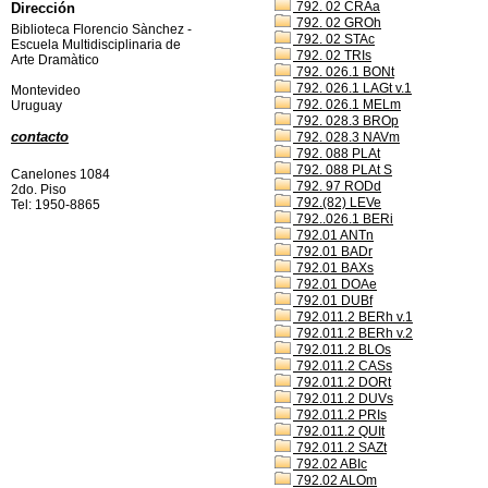
792. 02 CRAa
Dirección
792. 02 GROh
Biblioteca Florencio Sànchez -
792. 02 STAc
Escuela Multidisciplinaria de
792. 02 TRIs
Arte Dramàtico
792. 026.1 BONt
792. 026.1 LAGt v.1
Montevideo
792. 026.1 MELm
Uruguay
792. 028.3 BROp
contacto
792. 028.3 NAVm
792. 088 PLAt
792. 088 PLAt S
Canelones 1084
792. 97 RODd
2do. Piso
792.(82) LEVe
Tel: 1950-8865
792..026.1 BERi
792.01 ANTn
792.01 BADr
792.01 BAXs
792.01 DOAe
792.01 DUBf
792.011.2 BERh v.1
792.011.2 BERh v.2
792.011.2 BLOs
792.011.2 CASs
792.011.2 DORt
792.011.2 DUVs
792.011.2 PRIs
792.011.2 QUIt
792.011.2 SAZt
792.02 ABIc
792.02 ALOm