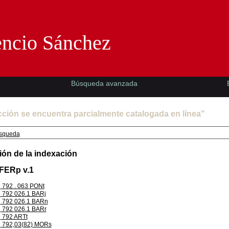
Florencio Sánchez -EMAD-
encio Sánchez
Búsqueda avanzada
cción se encuentra parcialmente catalogada en línea"
squeda
ión de la indexación
 FERp v.1
792 . 063 PONt
792 026.1 BARj
792 026.1 BARn
792 026.1 BARr
792 ARTt
792,03(82) MORs