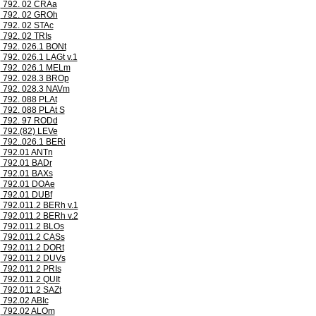
792. 02 CRAa
792. 02 GROh
792. 02 STAc
792. 02 TRIs
792. 026.1 BONt
792. 026.1 LAGt v.1
792. 026.1 MELm
792. 028.3 BROp
792. 028.3 NAVm
792. 088 PLAt
792. 088 PLAt S
792. 97 RODd
792.(82) LEVe
792..026.1 BERi
792.01 ANTn
792.01 BADr
792.01 BAXs
792.01 DOAe
792.01 DUBf
792.011.2 BERh v.1
792.011.2 BERh v.2
792.011.2 BLOs
792.011.2 CASs
792.011.2 DORt
792.011.2 DUVs
792.011.2 PRIs
792.011.2 QUIt
792.011.2 SAZt
792.02 ABIc
792.02 ALOm