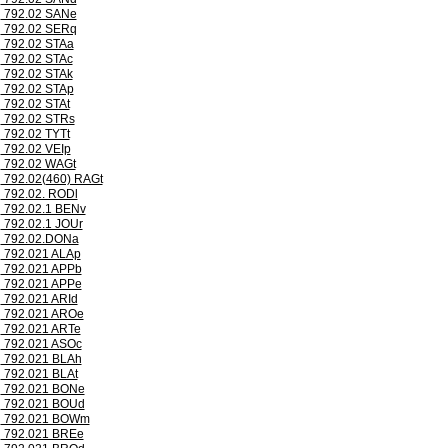
792.02 SANe
792.02 SERq
792.02 STAa
792.02 STAc
792.02 STAk
792.02 STAp
792.02 STAt
792.02 STRs
792.02 TYTt
792.02 VEIp
792.02 WAGt
792.02(460) RAGt
792.02. RODl
792.02.1 BENv
792.02.1 JOUr
792.02.DONa
792.021 ALAp
792.021 APPb
792.021 APPe
792.021 ARId
792.021 AROe
792.021 ARTe
792.021 ASOc
792.021 BLAh
792.021 BLAt
792.021 BONe
792.021 BOUd
792.021 BOWm
792.021 BREe