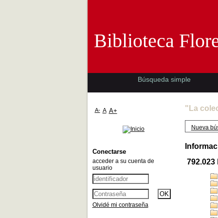
Biblioteca 
Biblioteca Flor
Búsqueda simple
"La cole
A-
A
A+
Nueva bú
Informac
Conectarse
acceder a su cuenta de
792.023
usuario
Olvidé mi contraseña