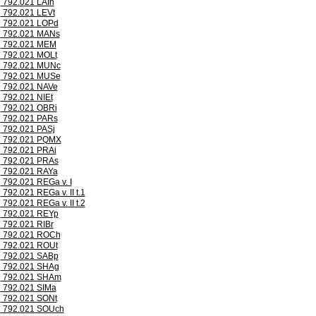
792.021 LAIh
792.021 LEVt
792.021 LOPd
792.021 MANs
792.021 MEM
792.021 MOLt
792.021 MUNc
792.021 MUSe
792.021 NAVe
792.021 NIEt
792.021 OBRi
792.021 PARs
792.021 PASj
792.021 PQMX
792.021 PRAi
792.021 PRAs
792.021 RAYa
792.021 REGa v. I
792.021 REGa v. II t.1
792.021 REGa v. II t.2
792.021 REYp
792.021 RIBr
792.021 ROCh
792.021 ROUt
792.021 SABp
792.021 SHAg
792.021 SHAm
792.021 SIMa
792.021 SONt
792.021 SOUch