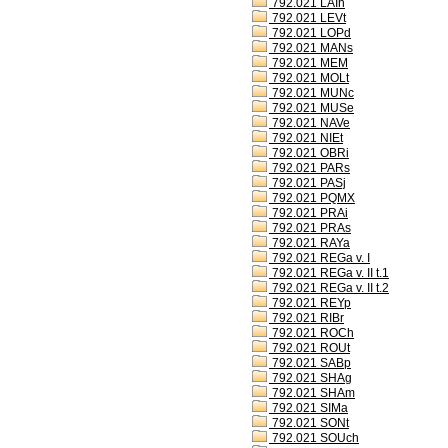
792.021 LAIh
792.021 LEVt
792.021 LOPd
792.021 MANs
792.021 MEM
792.021 MOLt
792.021 MUNc
792.021 MUSe
792.021 NAVe
792.021 NIEt
792.021 OBRi
792.021 PARs
792.021 PASj
792.021 PQMX
792.021 PRAi
792.021 PRAs
792.021 RAYa
792.021 REGa v. I
792.021 REGa v. II t.1
792.021 REGa v. II t.2
792.021 REYp
792.021 RIBr
792.021 ROCh
792.021 ROUt
792.021 SABp
792.021 SHAg
792.021 SHAm
792.021 SIMa
792.021 SONt
792.021 SOUch