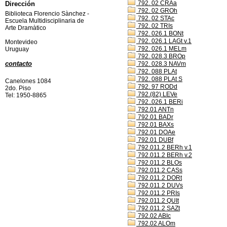
792. 02 CRAa
Dirección
792. 02 GROh
Biblioteca Florencio Sànchez -
792. 02 STAc
Escuela Multidisciplinaria de
792. 02 TRIs
Arte Dramàtico
792. 026.1 BONt
792. 026.1 LAGt v.1
Montevideo
792. 026.1 MELm
Uruguay
792. 028.3 BROp
contacto
792. 028.3 NAVm
792. 088 PLAt
792. 088 PLAt S
Canelones 1084
792. 97 RODd
2do. Piso
792.(82) LEVe
Tel: 1950-8865
792..026.1 BERi
792.01 ANTn
792.01 BADr
792.01 BAXs
792.01 DOAe
792.01 DUBf
792.011.2 BERh v.1
792.011.2 BERh v.2
792.011.2 BLOs
792.011.2 CASs
792.011.2 DORt
792.011.2 DUVs
792.011.2 PRIs
792.011.2 QUIt
792.011.2 SAZt
792.02 ABIc
792.02 ALOm