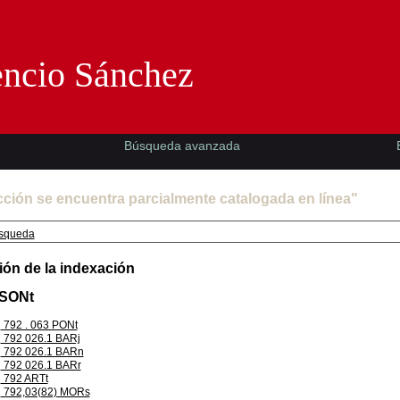
Florencio Sánchez -EMAD-
encio Sánchez
Búsqueda avanzada
cción se encuentra parcialmente catalogada en línea"
squeda
ión de la indexación
 SONt
792 . 063 PONt
792 026.1 BARj
792 026.1 BARn
792 026.1 BARr
792 ARTt
792,03(82) MORs