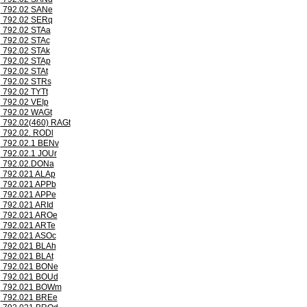
792.02 SANe
792.02 SERq
792.02 STAa
792.02 STAc
792.02 STAk
792.02 STAp
792.02 STAt
792.02 STRs
792.02 TYTt
792.02 VEIp
792.02 WAGt
792.02(460) RAGt
792.02. RODl
792.02.1 BENv
792.02.1 JOUr
792.02.DONa
792.021 ALAp
792.021 APPb
792.021 APPe
792.021 ARId
792.021 AROe
792.021 ARTe
792.021 ASOc
792.021 BLAh
792.021 BLAt
792.021 BONe
792.021 BOUd
792.021 BOWm
792.021 BREe