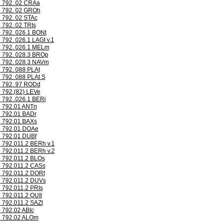
792. 02 CRAa
792. 02 GROh
792. 02 STAc
792. 02 TRIs
792. 026.1 BONt
792. 026.1 LAGt v.1
792. 026.1 MELm
792. 028.3 BROp
792. 028.3 NAVm
792. 088 PLAt
792. 088 PLAt S
792. 97 RODd
792.(82) LEVe
792..026.1 BERi
792.01 ANTn
792.01 BADr
792.01 BAXs
792.01 DOAe
792.01 DUBf
792.011.2 BERh v.1
792.011.2 BERh v.2
792.011.2 BLOs
792.011.2 CASs
792.011.2 DORt
792.011.2 DUVs
792.011.2 PRIs
792.011.2 QUIt
792.011.2 SAZt
792.02 ABIc
792.02 ALOm