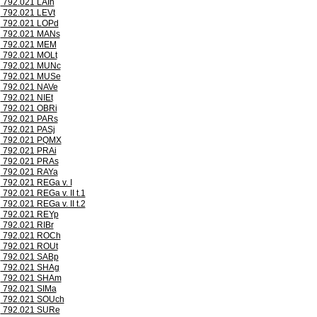
792.021 LAIh
792.021 LEVt
792.021 LOPd
792.021 MANs
792.021 MEM
792.021 MOLt
792.021 MUNc
792.021 MUSe
792.021 NAVe
792.021 NIEt
792.021 OBRi
792.021 PARs
792.021 PASj
792.021 PQMX
792.021 PRAi
792.021 PRAs
792.021 RAYa
792.021 REGa v. I
792.021 REGa v. II t.1
792.021 REGa v. II t.2
792.021 REYp
792.021 RIBr
792.021 ROCh
792.021 ROUt
792.021 SABp
792.021 SHAg
792.021 SHAm
792.021 SIMa
792.021 SOUch
792.021 SURe