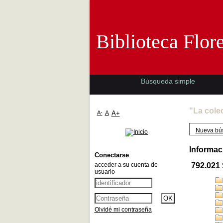
Biblioteca 
Biblioteca Flor
Búsqueda simple
"La cole
A-
A
A+
Nueva bú
Informac
Conectarse
acceder a su cuenta de
792.021
usuario
Olvidé mi contraseña