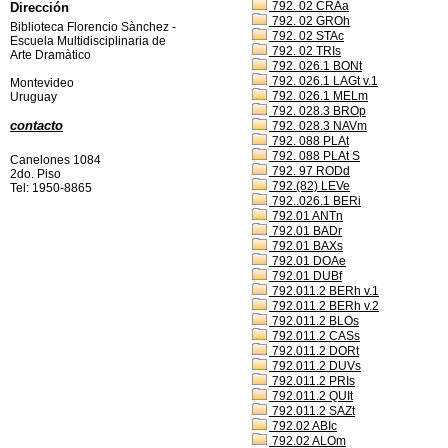
792. 02 CRAa
Dirección
792. 02 GROh
Biblioteca Florencio Sànchez -
792. 02 STAc
Escuela Multidisciplinaria de
792. 02 TRIs
Arte Dramàtico
792. 026.1 BONt
792. 026.1 LAGt v.1
Montevideo
792. 026.1 MELm
Uruguay
792. 028.3 BROp
contacto
792. 028.3 NAVm
792. 088 PLAt
792. 088 PLAt S
Canelones 1084
792. 97 RODd
2do. Piso
792.(82) LEVe
Tel: 1950-8865
792..026.1 BERi
792.01 ANTn
792.01 BADr
792.01 BAXs
792.01 DOAe
792.01 DUBf
792.011.2 BERh v.1
792.011.2 BERh v.2
792.011.2 BLOs
792.011.2 CASs
792.011.2 DORt
792.011.2 DUVs
792.011.2 PRIs
792.011.2 QUIt
792.011.2 SAZt
792.02 ABIc
792.02 ALOm