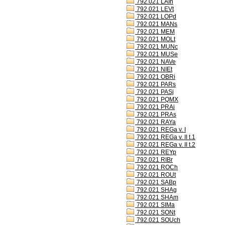
792.021 LAIh
792.021 LEVt
792.021 LOPd
792.021 MANs
792.021 MEM
792.021 MOLt
792.021 MUNc
792.021 MUSe
792.021 NAVe
792.021 NIEt
792.021 OBRi
792.021 PARs
792.021 PASj
792.021 PQMX
792.021 PRAi
792.021 PRAs
792.021 RAYa
792.021 REGa v. I
792.021 REGa v. II t.1
792.021 REGa v. II t.2
792.021 REYp
792.021 RIBr
792.021 ROCh
792.021 ROUt
792.021 SABp
792.021 SHAg
792.021 SHAm
792.021 SIMa
792.021 SONt
792.021 SOUch