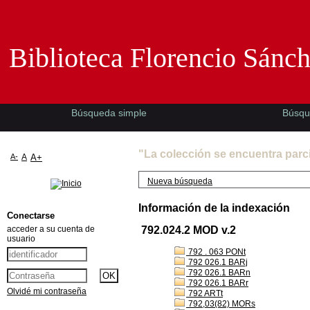
Biblioteca Florencio Sánchez -EMAD-
Biblioteca Florencio Sánc
Búsqueda simple
Búsqu
"La colección se encuentra parc
A-
A
A+
Nueva búsqueda
Información de la indexación
Conectarse
acceder a su cuenta de
792.024.2 MOD v.2
usuario
792 . 063 PONt
792 026.1 BARj
792 026.1 BARn
792 026.1 BARr
Olvidé mi contraseña
792 ARTt
792,03(82) MORs