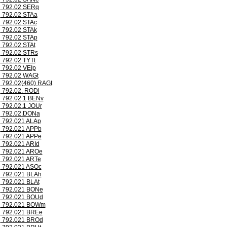
792.02 SERq
792.02 STAa
792.02 STAc
792.02 STAk
792.02 STAp
792.02 STAt
792.02 STRs
792.02 TYTt
792.02 VEIp
792.02 WAGt
792.02(460) RAGt
792.02. RODl
792.02.1 BENv
792.02.1 JOUr
792.02.DONa
792.021 ALAp
792.021 APPb
792.021 APPe
792.021 ARId
792.021 AROe
792.021 ARTe
792.021 ASOc
792.021 BLAh
792.021 BLAt
792.021 BONe
792.021 BOUd
792.021 BOWm
792.021 BREe
792.021 BROd