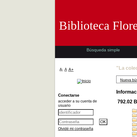
Biblioteca 
Biblioteca Flor
Búsqueda simple
"La cole
A-
A
A+
Nueva bú
Informac
Conectarse
acceder a su cuenta de
792.02 
usuario
Olvidé mi contraseña