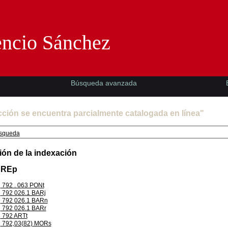
Florencio Sánchez -EMAD-
encio Sánchez
Búsqueda avanzada
cción se encuentra parcialmente catalogada en línea"
squeda
ión de la indexación
BREp
792 . 063 PONt
792 026.1 BARj
792 026.1 BARn
792 026.1 BARr
792 ARTt
792,03(82) MORs