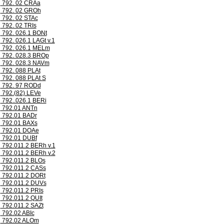
792. 02 CRAa
792. 02 GROh
792. 02 STAc
792. 02 TRIs
792. 026.1 BONt
792. 026.1 LAGt v.1
792. 026.1 MELm
792. 028.3 BROp
792. 028.3 NAVm
792. 088 PLAt
792. 088 PLAt S
792. 97 RODd
792.(82) LEVe
792..026.1 BERi
792.01 ANTn
792.01 BADr
792.01 BAXs
792.01 DOAe
792.01 DUBf
792.011.2 BERh v.1
792.011.2 BERh v.2
792.011.2 BLOs
792.011.2 CASs
792.011.2 DORt
792.011.2 DUVs
792.011.2 PRIs
792.011.2 QUIt
792.011.2 SAZt
792.02 ABIc
792.02 ALOm