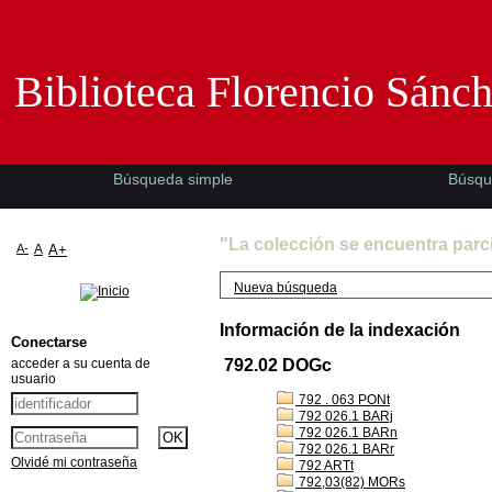
Biblioteca Florencio Sánchez -EMAD-
Biblioteca Florencio Sánc
Búsqueda simple
Búsqu
"La colección se encuentra parc
A-
A
A+
Nueva búsqueda
Información de la indexación
Conectarse
acceder a su cuenta de
792.02 DOGc
usuario
792 . 063 PONt
792 026.1 BARj
792 026.1 BARn
792 026.1 BARr
Olvidé mi contraseña
792 ARTt
792,03(82) MORs