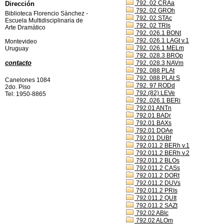
792. 02 CRAa
Dirección
792. 02 GROh
Biblioteca Florencio Sànchez -
792. 02 STAc
Escuela Multidisciplinaria de
792. 02 TRIs
Arte Dramàtico
792. 026.1 BONt
792. 026.1 LAGt v.1
Montevideo
792. 026.1 MELm
Uruguay
792. 028.3 BROp
contacto
792. 028.3 NAVm
792. 088 PLAt
792. 088 PLAt S
Canelones 1084
792. 97 RODd
2do. Piso
792.(82) LEVe
Tel: 1950-8865
792..026.1 BERi
792.01 ANTn
792.01 BADr
792.01 BAXs
792.01 DOAe
792.01 DUBf
792.011.2 BERh v.1
792.011.2 BERh v.2
792.011.2 BLOs
792.011.2 CASs
792.011.2 DORt
792.011.2 DUVs
792.011.2 PRIs
792.011.2 QUIt
792.011.2 SAZt
792.02 ABIc
792.02 ALOm