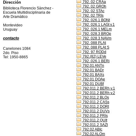
792. 02 CRAa
Dirección
792. 02 GROh
Biblioteca Florencio Sànchez -
792. 02 STAc
Escuela Multidisciplinaria de
792. 02 TRIs
Arte Dramàtico
792. 026.1 BONt
792. 026.1 LAGt v.1
Montevideo
792. 026.1 MELm
Uruguay
792. 028.3 BROp
contacto
792. 028.3 NAVm
792. 088 PLAt
792. 088 PLAt S
Canelones 1084
792. 97 RODd
2do. Piso
792.(82) LEVe
Tel: 1950-8865
792..026.1 BERi
792.01 ANTn
792.01 BADr
792.01 BAXs
792.01 DOAe
792.01 DUBf
792.011.2 BERh v.1
792.011.2 BERh v.2
792.011.2 BLOs
792.011.2 CASs
792.011.2 DORt
792.011.2 DUVs
792.011.2 PRIs
792.011.2 QUIt
792.011.2 SAZt
792.02 ABIc
792.02 ALOm