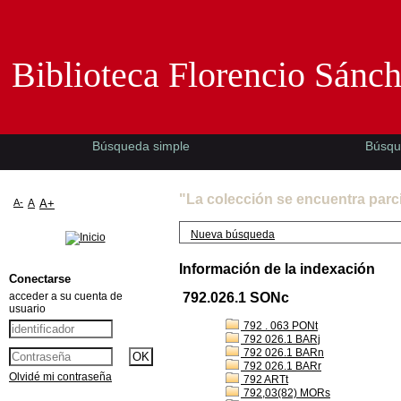
Biblioteca Florencio Sánchez -EMAD-
Biblioteca Florencio Sánc
Búsqueda simple
Búsqu
"La colección se encuentra parc
A-
A
A+
Nueva búsqueda
Información de la indexación
Conectarse
acceder a su cuenta de
792.026.1 SONc
usuario
792 . 063 PONt
792 026.1 BARj
792 026.1 BARn
792 026.1 BARr
Olvidé mi contraseña
792 ARTt
792,03(82) MORs