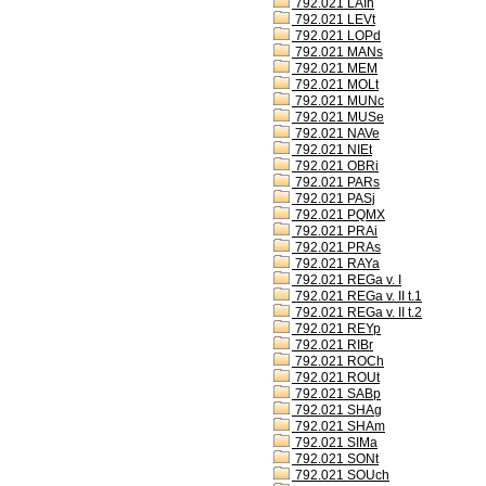
792.021 LAIh
792.021 LEVt
792.021 LOPd
792.021 MANs
792.021 MEM
792.021 MOLt
792.021 MUNc
792.021 MUSe
792.021 NAVe
792.021 NIEt
792.021 OBRi
792.021 PARs
792.021 PASj
792.021 PQMX
792.021 PRAi
792.021 PRAs
792.021 RAYa
792.021 REGa v. I
792.021 REGa v. II t.1
792.021 REGa v. II t.2
792.021 REYp
792.021 RIBr
792.021 ROCh
792.021 ROUt
792.021 SABp
792.021 SHAg
792.021 SHAm
792.021 SIMa
792.021 SONt
792.021 SOUch