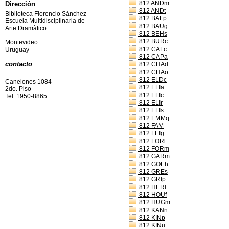
812 ANDm
Dirección
812 ANDt
Biblioteca Florencio Sànchez -
812 BALp
Escuela Multidisciplinaria de
812 BAUg
Arte Dramàtico
812 BEHs
812 BURc
Montevideo
812 CALc
Uruguay
812 CAPa
contacto
812 CHAd
812 CHAo
812 ELDc
Canelones 1084
812 ELIa
2do. Piso
812 ELIc
Tel: 1950-8865
812 ELIr
812 ELIs
812 EMMq
812 FAM
812 FEIg
812 FORl
812 FORm
812 GARm
812 GOEh
812 GREs
812 GRIp
812 HERl
812 HOUf
812 HUGm
812 KANn
812 KINp
812 KINu