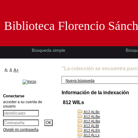
Biblioteca Florencio Sánchez -EMAD-
Biblioteca Florencio Sánc
Búsqueda simple
Búsqu
"La colección se encuentra parc
A-
A
A+
Nueva búsqueda
Información de la indexación
Conectarse
acceder a su cuenta de
812 WILs
usuario
812 ALBc
812 ALBe
812 ALBq
812 ALBt
Olvidé mi contraseña
812 ALEh
812 ALLs