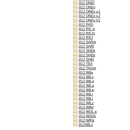
812 ONEt
812 ONEv
812 ONEv v.1
812 ONEv v.2
812 ONEv V1
812 PATc
812 RIC e
812 RICm
812 RICt
812 SARm
812 SARt
812 SHEb
812 SHEe
812 SHEl
812 TEA
812 THUm
812 WIla
812 WILc
812 WILg
812 WILo
812 WILp
812 WILr
812 WILt
812 WILz
812 WINr
812 WOL a
812 WOOc
812 WRIs
812WILs