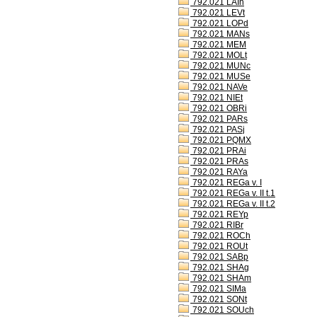
792.021 LAIh
792.021 LEVt
792.021 LOPd
792.021 MANs
792.021 MEM
792.021 MOLt
792.021 MUNc
792.021 MUSe
792.021 NAVe
792.021 NIEt
792.021 OBRi
792.021 PARs
792.021 PASj
792.021 PQMX
792.021 PRAi
792.021 PRAs
792.021 RAYa
792.021 REGa v. I
792.021 REGa v. II t.1
792.021 REGa v. II t.2
792.021 REYp
792.021 RIBr
792.021 ROCh
792.021 ROUt
792.021 SABp
792.021 SHAg
792.021 SHAm
792.021 SIMa
792.021 SONt
792.021 SOUch