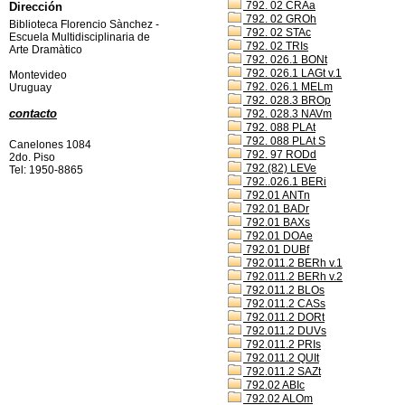
792. 02 CRAa
Dirección
792. 02 GROh
Biblioteca Florencio Sànchez -
792. 02 STAc
Escuela Multidisciplinaria de
792. 02 TRIs
Arte Dramàtico
792. 026.1 BONt
792. 026.1 LAGt v.1
Montevideo
792. 026.1 MELm
Uruguay
792. 028.3 BROp
contacto
792. 028.3 NAVm
792. 088 PLAt
792. 088 PLAt S
Canelones 1084
792. 97 RODd
2do. Piso
792.(82) LEVe
Tel: 1950-8865
792..026.1 BERi
792.01 ANTn
792.01 BADr
792.01 BAXs
792.01 DOAe
792.01 DUBf
792.011.2 BERh v.1
792.011.2 BERh v.2
792.011.2 BLOs
792.011.2 CASs
792.011.2 DORt
792.011.2 DUVs
792.011.2 PRIs
792.011.2 QUIt
792.011.2 SAZt
792.02 ABIc
792.02 ALOm