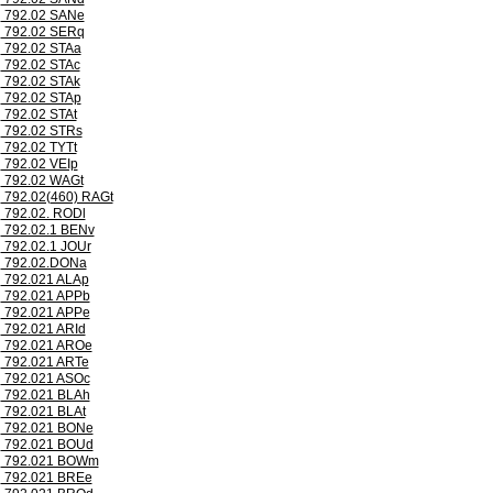
792.02 SANe
792.02 SERq
792.02 STAa
792.02 STAc
792.02 STAk
792.02 STAp
792.02 STAt
792.02 STRs
792.02 TYTt
792.02 VEIp
792.02 WAGt
792.02(460) RAGt
792.02. RODl
792.02.1 BENv
792.02.1 JOUr
792.02.DONa
792.021 ALAp
792.021 APPb
792.021 APPe
792.021 ARId
792.021 AROe
792.021 ARTe
792.021 ASOc
792.021 BLAh
792.021 BLAt
792.021 BONe
792.021 BOUd
792.021 BOWm
792.021 BREe