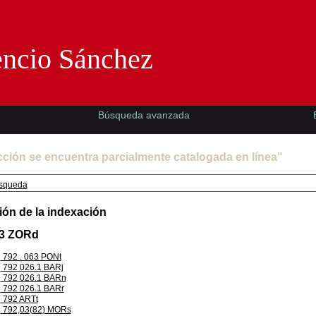
Florencio Sánchez -EMAD-
encio Sánchez
Búsqueda avanzada
cción se encuentra parcialmente catalogada en línea"
squeda
ión de la indexación
.3 ZORd
792 . 063 PONt
792 026.1 BARj
792 026.1 BARn
792 026.1 BARr
792 ARTt
792,03(82) MORs