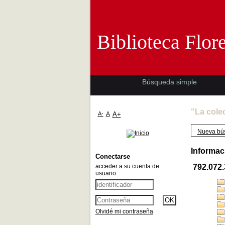
Biblioteca 
Biblioteca Flor
Búsqueda simple
"La cole
A-
A
A+
Nueva bú
Informac
Conectarse
acceder a su cuenta de
792.072
usuario
Olvidé mi contraseña