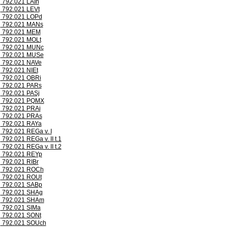
792.021 LAIh
792.021 LEVt
792.021 LOPd
792.021 MANs
792.021 MEM
792.021 MOLt
792.021 MUNc
792.021 MUSe
792.021 NAVe
792.021 NIEt
792.021 OBRi
792.021 PARs
792.021 PASj
792.021 PQMX
792.021 PRAi
792.021 PRAs
792.021 RAYa
792.021 REGa v. I
792.021 REGa v. II t.1
792.021 REGa v. II t.2
792.021 REYp
792.021 RIBr
792.021 ROCh
792.021 ROUt
792.021 SABp
792.021 SHAg
792.021 SHAm
792.021 SIMa
792.021 SONt
792.021 SOUch