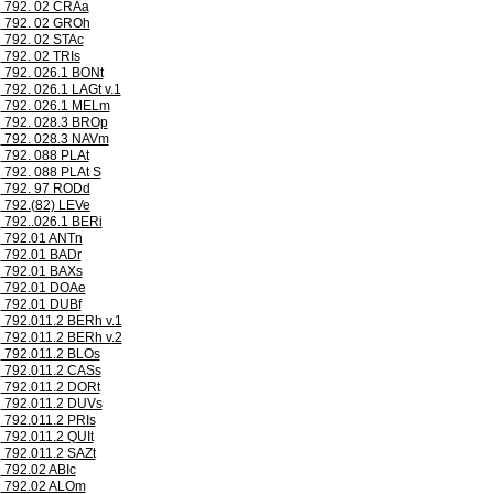
792. 02 CRAa
792. 02 GROh
792. 02 STAc
792. 02 TRIs
792. 026.1 BONt
792. 026.1 LAGt v.1
792. 026.1 MELm
792. 028.3 BROp
792. 028.3 NAVm
792. 088 PLAt
792. 088 PLAt S
792. 97 RODd
792.(82) LEVe
792..026.1 BERi
792.01 ANTn
792.01 BADr
792.01 BAXs
792.01 DOAe
792.01 DUBf
792.011.2 BERh v.1
792.011.2 BERh v.2
792.011.2 BLOs
792.011.2 CASs
792.011.2 DORt
792.011.2 DUVs
792.011.2 PRIs
792.011.2 QUIt
792.011.2 SAZt
792.02 ABIc
792.02 ALOm