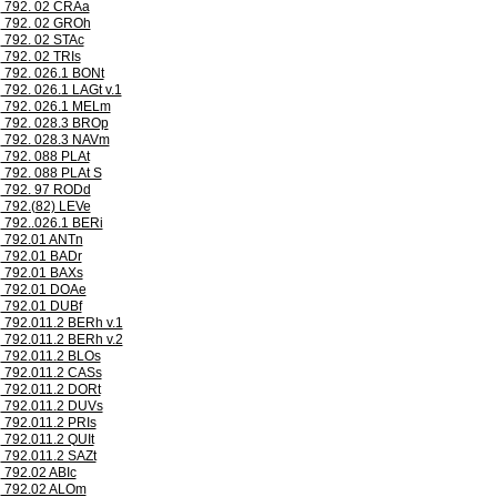
792. 02 CRAa
792. 02 GROh
792. 02 STAc
792. 02 TRIs
792. 026.1 BONt
792. 026.1 LAGt v.1
792. 026.1 MELm
792. 028.3 BROp
792. 028.3 NAVm
792. 088 PLAt
792. 088 PLAt S
792. 97 RODd
792.(82) LEVe
792..026.1 BERi
792.01 ANTn
792.01 BADr
792.01 BAXs
792.01 DOAe
792.01 DUBf
792.011.2 BERh v.1
792.011.2 BERh v.2
792.011.2 BLOs
792.011.2 CASs
792.011.2 DORt
792.011.2 DUVs
792.011.2 PRIs
792.011.2 QUIt
792.011.2 SAZt
792.02 ABIc
792.02 ALOm