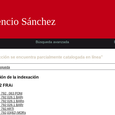
Florencio Sánchez -EMAD-
encio Sánchez
Búsqueda avanzada
cción se encuentra parcialmente catalogada en línea"
squeda
ión de la indexación
.2 FRAi
792 . 063 PONt
792 026.1 BARj
792 026.1 BARn
792 026.1 BARr
792 ARTt
792,03(82) MORs