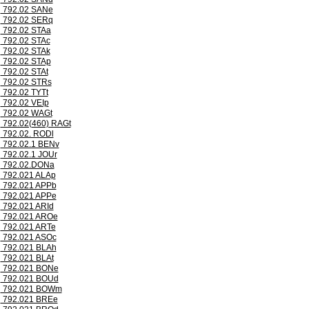
792.02 SANe
792.02 SERq
792.02 STAa
792.02 STAc
792.02 STAk
792.02 STAp
792.02 STAt
792.02 STRs
792.02 TYTt
792.02 VEIp
792.02 WAGt
792.02(460) RAGt
792.02. RODl
792.02.1 BENv
792.02.1 JOUr
792.02.DONa
792.021 ALAp
792.021 APPb
792.021 APPe
792.021 ARId
792.021 AROe
792.021 ARTe
792.021 ASOc
792.021 BLAh
792.021 BLAt
792.021 BONe
792.021 BOUd
792.021 BOWm
792.021 BREe