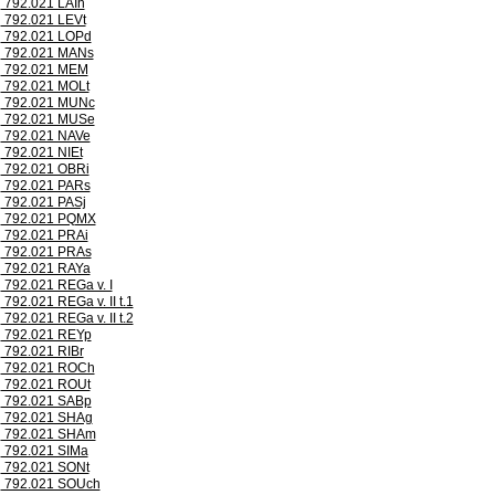
792.021 LAIh
792.021 LEVt
792.021 LOPd
792.021 MANs
792.021 MEM
792.021 MOLt
792.021 MUNc
792.021 MUSe
792.021 NAVe
792.021 NIEt
792.021 OBRi
792.021 PARs
792.021 PASj
792.021 PQMX
792.021 PRAi
792.021 PRAs
792.021 RAYa
792.021 REGa v. I
792.021 REGa v. II t.1
792.021 REGa v. II t.2
792.021 REYp
792.021 RIBr
792.021 ROCh
792.021 ROUt
792.021 SABp
792.021 SHAg
792.021 SHAm
792.021 SIMa
792.021 SONt
792.021 SOUch