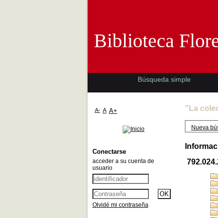
Biblioteca 
Biblioteca Flor
Búsqueda simple
"La cole
A-
A
A+
Nueva bú
Informac
Conectarse
acceder a su cuenta de
792.024
usuario
Olvidé mi contraseña