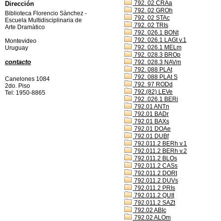
792. 02 CRAa
Dirección
792. 02 GROh
Biblioteca Florencio Sànchez -
792. 02 STAc
Escuela Multidisciplinaria de
792. 02 TRIs
Arte Dramàtico
792. 026.1 BONt
792. 026.1 LAGt v.1
Montevideo
792. 026.1 MELm
Uruguay
792. 028.3 BROp
contacto
792. 028.3 NAVm
792. 088 PLAt
792. 088 PLAt S
Canelones 1084
792. 97 RODd
2do. Piso
792.(82) LEVe
Tel: 1950-8865
792..026.1 BERi
792.01 ANTn
792.01 BADr
792.01 BAXs
792.01 DOAe
792.01 DUBf
792.011.2 BERh v.1
792.011.2 BERh v.2
792.011.2 BLOs
792.011.2 CASs
792.011.2 DORt
792.011.2 DUVs
792.011.2 PRIs
792.011.2 QUIt
792.011.2 SAZt
792.02 ABIc
792.02 ALOm