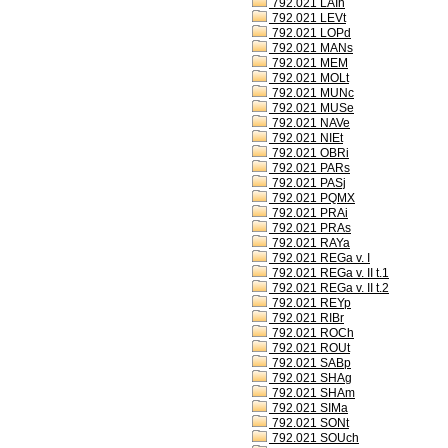
792.021 LAIh
792.021 LEVt
792.021 LOPd
792.021 MANs
792.021 MEM
792.021 MOLt
792.021 MUNc
792.021 MUSe
792.021 NAVe
792.021 NIEt
792.021 OBRi
792.021 PARs
792.021 PASj
792.021 PQMX
792.021 PRAi
792.021 PRAs
792.021 RAYa
792.021 REGa v. I
792.021 REGa v. II t.1
792.021 REGa v. II t.2
792.021 REYp
792.021 RIBr
792.021 ROCh
792.021 ROUt
792.021 SABp
792.021 SHAg
792.021 SHAm
792.021 SIMa
792.021 SONt
792.021 SOUch