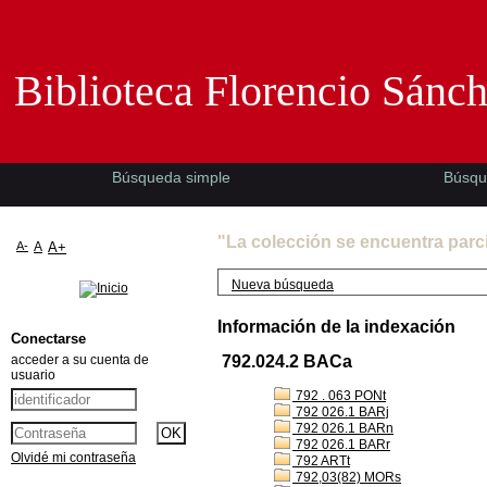
Biblioteca Florencio Sánchez -EMAD-
Biblioteca Florencio Sánc
Búsqueda simple
Búsqu
"La colección se encuentra parc
A-
A
A+
Nueva búsqueda
Información de la indexación
Conectarse
acceder a su cuenta de
792.024.2 BACa
usuario
792 . 063 PONt
792 026.1 BARj
792 026.1 BARn
792 026.1 BARr
Olvidé mi contraseña
792 ARTt
792,03(82) MORs