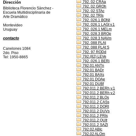
792. 02 CRAa
Dirección
792. 02 GROh
Biblioteca Florencio Sànchez -
792. 02 STAc
Escuela Multidisciplinaria de
792. 02 TRIs
Arte Dramàtico
792. 026.1 BONt
792. 026.1 LAGt v.1
Montevideo
792. 026.1 MELm
Uruguay
792. 028.3 BROp
contacto
792. 028.3 NAVm
792. 088 PLAt
792. 088 PLAt S
Canelones 1084
792. 97 RODd
2do. Piso
792.(82) LEVe
Tel: 1950-8865
792..026.1 BERi
792.01 ANTn
792.01 BADr
792.01 BAXs
792.01 DOAe
792.01 DUBf
792.011.2 BERh v.1
792.011.2 BERh v.2
792.011.2 BLOs
792.011.2 CASs
792.011.2 DORt
792.011.2 DUVs
792.011.2 PRIs
792.011.2 QUIt
792.011.2 SAZt
792.02 ABIc
792.02 ALOm