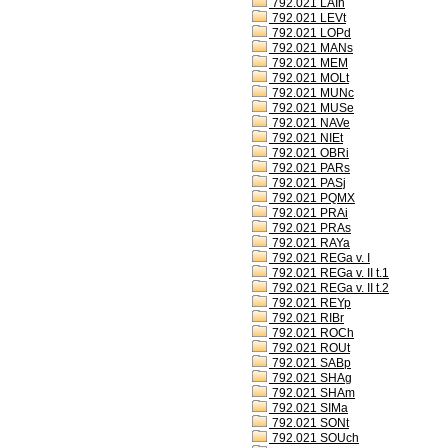
792.021 LAIh
792.021 LEVt
792.021 LOPd
792.021 MANs
792.021 MEM
792.021 MOLt
792.021 MUNc
792.021 MUSe
792.021 NAVe
792.021 NIEt
792.021 OBRi
792.021 PARs
792.021 PASj
792.021 PQMX
792.021 PRAi
792.021 PRAs
792.021 RAYa
792.021 REGa v. I
792.021 REGa v. II t.1
792.021 REGa v. II t.2
792.021 REYp
792.021 RIBr
792.021 ROCh
792.021 ROUt
792.021 SABp
792.021 SHAg
792.021 SHAm
792.021 SIMa
792.021 SONt
792.021 SOUch