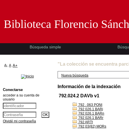
Biblioteca Florencio Sánchez -EMAD-
Biblioteca Florencio Sánc
Búsqueda simple
Búsqu
"La colección se encuentra parc
A-
A
A+
Nueva búsqueda
Información de la indexación
Conectarse
acceder a su cuenta de
792.024.2 DAVb v1
usuario
792 . 063 PONt
792 026.1 BARj
792 026.1 BARn
792 026.1 BARr
Olvidé mi contraseña
792 ARTt
792,03(82) MORs