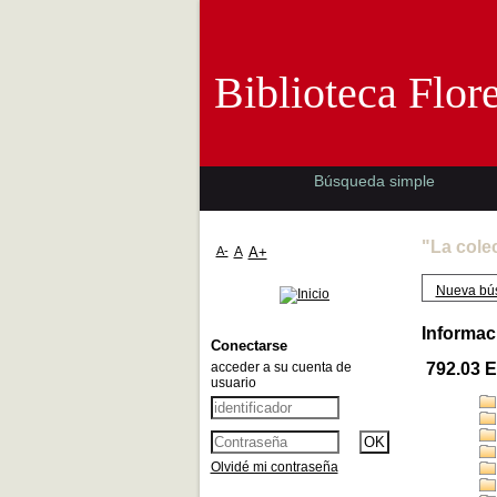
Biblioteca 
Biblioteca Flor
Búsqueda simple
"La cole
A-
A
A+
Nueva bú
Informac
Conectarse
acceder a su cuenta de
792.03 
usuario
Olvidé mi contraseña