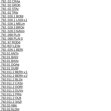
792. 02 CRAa
792. 02 GROh
792. 02 STAc
792. 02 TRIs
792. 026.1 BONt
792. 026.1 LAGt v.1
792. 026.1 MELm
792. 028.3 BROp
792. 028.3 NAVm
792. 088 PLAt
792. 088 PLAt S
792. 97 RODd
792.(82) LEVe
792..026.1 BERi
792.01 ANTn
792.01 BADr
792.01 BAXs
792.01 DOAe
792.01 DUBf
792.011.2 BERh v.1
792.011.2 BERh v.2
792.011.2 BLOs
792.011.2 CASs
792.011.2 DORt
792.011.2 DUVs
792.011.2 PRIs
792.011.2 QUIt
792.011.2 SAZt
792.02 ABIc
792.02 ALOm