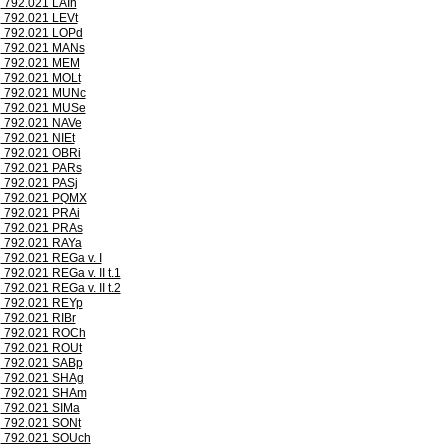
792.021 LAIh
792.021 LEVt
792.021 LOPd
792.021 MANs
792.021 MEM
792.021 MOLt
792.021 MUNc
792.021 MUSe
792.021 NAVe
792.021 NIEt
792.021 OBRi
792.021 PARs
792.021 PASj
792.021 PQMX
792.021 PRAi
792.021 PRAs
792.021 RAYa
792.021 REGa v. I
792.021 REGa v. II t.1
792.021 REGa v. II t.2
792.021 REYp
792.021 RIBr
792.021 ROCh
792.021 ROUt
792.021 SABp
792.021 SHAg
792.021 SHAm
792.021 SIMa
792.021 SONt
792.021 SOUch