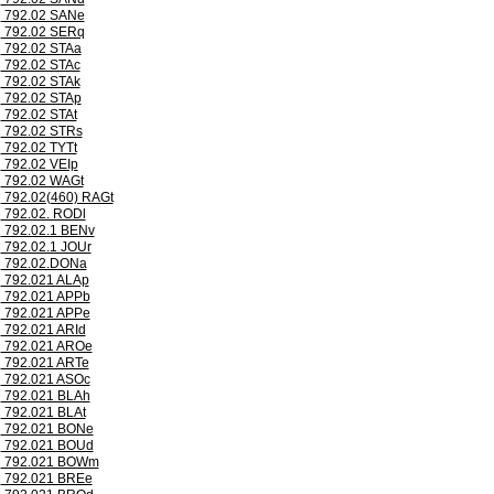
792.02 SANe
792.02 SERq
792.02 STAa
792.02 STAc
792.02 STAk
792.02 STAp
792.02 STAt
792.02 STRs
792.02 TYTt
792.02 VEIp
792.02 WAGt
792.02(460) RAGt
792.02. RODl
792.02.1 BENv
792.02.1 JOUr
792.02.DONa
792.021 ALAp
792.021 APPb
792.021 APPe
792.021 ARId
792.021 AROe
792.021 ARTe
792.021 ASOc
792.021 BLAh
792.021 BLAt
792.021 BONe
792.021 BOUd
792.021 BOWm
792.021 BREe