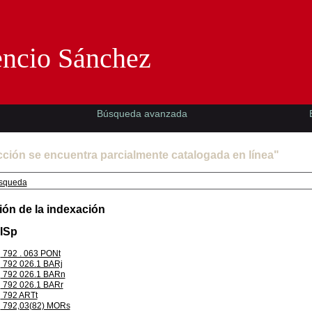
Florencio Sánchez -EMAD-
encio Sánchez
Búsqueda avanzada
cción se encuentra parcialmente catalogada en línea"
squeda
ión de la indexación
EISp
792 . 063 PONt
792 026.1 BARj
792 026.1 BARn
792 026.1 BARr
792 ARTt
792,03(82) MORs