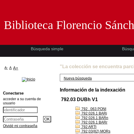
Biblioteca Florencio Sánchez -EMAD-
Biblioteca Florencio Sánc
Búsqueda simple
Búsqu
"La colección se encuentra parc
A-
A
A+
Nueva búsqueda
Información de la indexación
Conectarse
acceder a su cuenta de
792.03 DUBh V1
usuario
792 . 063 PONt
792 026.1 BARj
792 026.1 BARn
792 026.1 BARr
Olvidé mi contraseña
792 ARTt
792,03(82) MORs