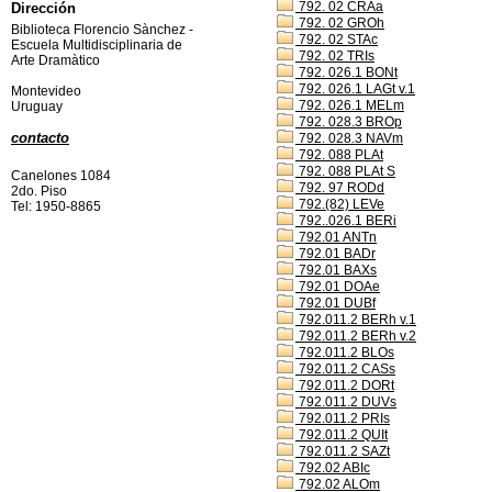
792. 02 CRAa
Dirección
792. 02 GROh
Biblioteca Florencio Sànchez -
792. 02 STAc
Escuela Multidisciplinaria de
792. 02 TRIs
Arte Dramàtico
792. 026.1 BONt
792. 026.1 LAGt v.1
Montevideo
792. 026.1 MELm
Uruguay
792. 028.3 BROp
contacto
792. 028.3 NAVm
792. 088 PLAt
792. 088 PLAt S
Canelones 1084
792. 97 RODd
2do. Piso
792.(82) LEVe
Tel: 1950-8865
792..026.1 BERi
792.01 ANTn
792.01 BADr
792.01 BAXs
792.01 DOAe
792.01 DUBf
792.011.2 BERh v.1
792.011.2 BERh v.2
792.011.2 BLOs
792.011.2 CASs
792.011.2 DORt
792.011.2 DUVs
792.011.2 PRIs
792.011.2 QUIt
792.011.2 SAZt
792.02 ABIc
792.02 ALOm