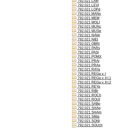
792.021 LAIh
792.021 LEVt
792.021 LOPd
792.021 MANs
792.021 MEM
792.021 MOLt
792.021 MUNc
792.021 MUSe
792.021 NAVe
792.021 NIEt
792.021 OBRi
792.021 PARs
792.021 PASj
792.021 PQMX
792.021 PRAi
792.021 PRAs
792.021 RAYa
792.021 REGa v. I
792.021 REGa v. II t.1
792.021 REGa v. II t.2
792.021 REYp
792.021 RIBr
792.021 ROCh
792.021 ROUt
792.021 SABp
792.021 SHAg
792.021 SHAm
792.021 SIMa
792.021 SONt
792.021 SOUch