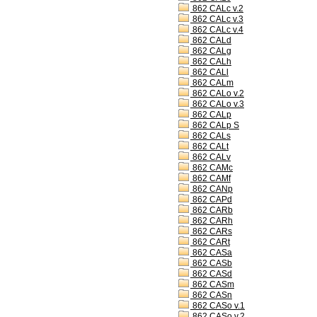
862 CALc v.2
862 CALc v.3
862 CALc v.4
862 CALd
862 CALg
862 CALh
862 CALl
862 CALm
862 CALo v.2
862 CALo v.3
862 CALp
862 CALp S
862 CALs
862 CALt
862 CALv
862 CAMc
862 CAMf
862 CANp
862 CAPd
862 CARb
862 CARh
862 CARs
862 CARt
862 CASa
862 CASb
862 CASd
862 CASm
862 CASn
862 CASo v.1
862 CASo v.2