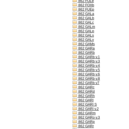
862 FOLe
862 FOXb
862 FUEp
862 GALa
862 GALb
862 GALc
862 GALm
862 GALp
862 GALs
862 GALv
862 GAMs
862 GARa
862 GARb
862 GARb v.1
862 GARb v.3
862 GARb v.4
862 GARb v.5
862 GARb v.6
862 GARb v.8
862 GARb v7
862 GARc
862 GARd
862 GARh
862 GARl
862 GARl S
862 GARl v.2
862 GARm
862 GARo v.3
862 GARp
862 GARr