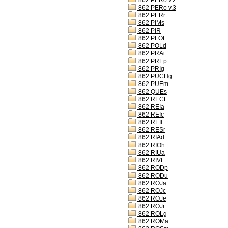
862 PERo v.2
862 PERo v.3
862 PERr
862 PIMs
862 PIR
862 PLOt
862 POLd
862 PRAi
862 PREp
862 PRIg
862 PUCHg
862 PUEm
862 QUEs
862 RECt
862 REIa
862 REIc
862 REIl
862 RESr
862 RIAd
862 RIOh
862 RIUa
862 RIVt
862 RODp
862 RODu
862 ROJa
862 ROJc
862 ROJe
862 ROJr
862 ROLg
862 ROMa