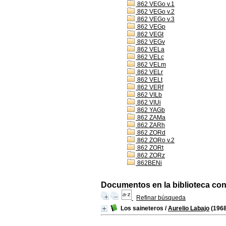
862 VEGo v.1
862 VEGo v.2
862 VEGo v.3
862 VEGp
862 VEGt
862 VEGv
862 VELa
862 VELc
862 VELm
862 VELr
862 VELt
862 VERf
862 VILb
862 VIUi
862 YAGb
862 ZAMa
862 ZARh
862 ZORd
862 ZORo v.2
862 ZORt
862 ZORz
862BENi
Documentos en la biblioteca con 
Refinar búsqueda
Los saineteros
/
Aurelio Labajo
(1968