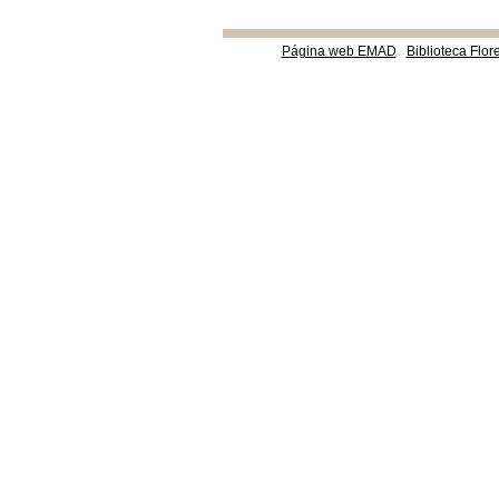
Página web EMAD
Biblioteca Flor