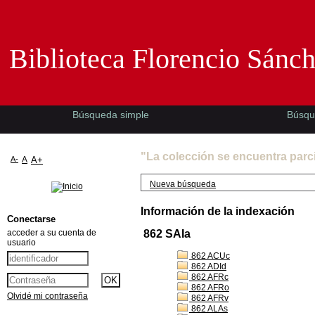
Biblioteca Florencio Sánchez -EMAD-
Biblioteca Florencio Sánc
Búsqueda simple
Búsqu
"La colección se encuentra parc
A-
A
A+
Nueva búsqueda
Información de la indexación
Conectarse
acceder a su cuenta de
862 SAIa
usuario
862 ACUc
862 ADId
862 AFRc
862 AFRo
Olvidé mi contraseña
862 AFRv
862 ALAs