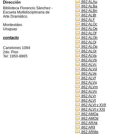
862 ALAu
Dirección
862 ALBa
Biblioteca Florencio Sànchez -
862 ALBn
Escuela Multidisciplinaria de
862 ALBt
Arte Dramàtico
862 ALF
862 ALOc
Montevideo
862 ALOe
Uruguay
862 ALOf
contacto
862 ALOh
862 ALOj
862 ALOp
Canelones 1084
862 ALOr
2do. Piso
862 ALVa
Tel: 1950-8865
862 ALVb
862 ALVc
862 ALVd
862 ALVe
862 ALVf
862 ALVg
862 ALVm
862 ALVn
862 ALVr
862 ALVt
862 ALVt v XVII
862 ALVt v XXI
862 AMOa
862 AMOd
862 ARAk
862 ARIl
862 ARMe