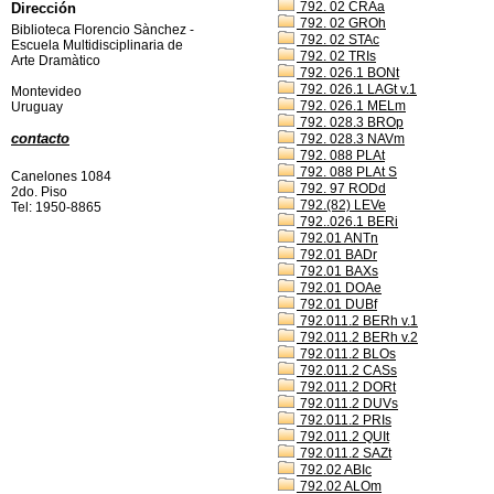
792. 02 CRAa
Dirección
792. 02 GROh
Biblioteca Florencio Sànchez -
792. 02 STAc
Escuela Multidisciplinaria de
792. 02 TRIs
Arte Dramàtico
792. 026.1 BONt
792. 026.1 LAGt v.1
Montevideo
792. 026.1 MELm
Uruguay
792. 028.3 BROp
contacto
792. 028.3 NAVm
792. 088 PLAt
792. 088 PLAt S
Canelones 1084
792. 97 RODd
2do. Piso
792.(82) LEVe
Tel: 1950-8865
792..026.1 BERi
792.01 ANTn
792.01 BADr
792.01 BAXs
792.01 DOAe
792.01 DUBf
792.011.2 BERh v.1
792.011.2 BERh v.2
792.011.2 BLOs
792.011.2 CASs
792.011.2 DORt
792.011.2 DUVs
792.011.2 PRIs
792.011.2 QUIt
792.011.2 SAZt
792.02 ABIc
792.02 ALOm