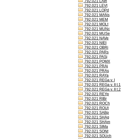
792.021 LAIh
792.021 LEVt
792.021 LOPd
792.021 MANs
792.021 MEM
792.021 MOLt
792.021 MUNc
792.021 MUSe
792.021 NAVe
792.021 NIEt
792.021 OBRi
792.021 PARs
792.021 PASj
792.021 PQMX
792.021 PRAi
792.021 PRAs
792.021 RAYa
792.021 REGa v. I
792.021 REGa v. II t.1
792.021 REGa v. II t.2
792.021 REYp
792.021 RIBr
792.021 ROCh
792.021 ROUt
792.021 SABp
792.021 SHAg
792.021 SHAm
792.021 SIMa
792.021 SONt
792.021 SOUch