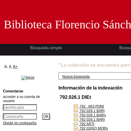
Biblioteca Florencio Sánchez -EMAD-
Biblioteca Florencio Sánc
Búsqueda simple
Búsqu
"La colección se encuentra parc
A-
A
A+
Nueva búsqueda
Información de la indexación
Conectarse
acceder a su cuenta de
792.026.1 DIEt
usuario
792 . 063 PONt
792 026.1 BARj
792 026.1 BARn
792 026.1 BARr
Olvidé mi contraseña
792 ARTt
792,03(82) MORs