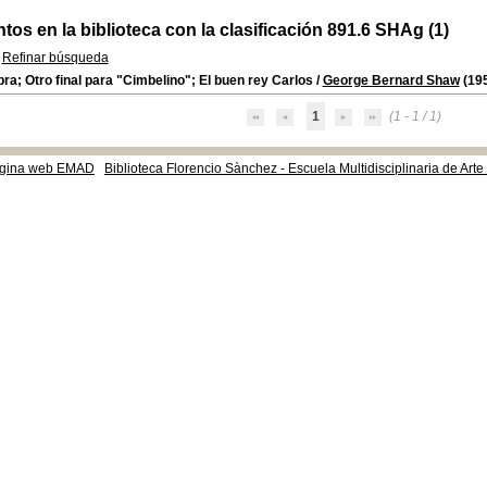
os en la biblioteca con la clasificación 891.6 SHAg (1)
Refinar búsqueda
ra; Otro final para "Cimbelino"; El buen rey Carlos
/
George Bernard Shaw
(19
1
(1 - 1 / 1)
gina web EMAD
Biblioteca Florencio Sànchez - Escuela Multidisciplinaria de Art