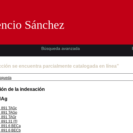
Florencio Sánchez -EMAD-
encio Sánchez
Búsqueda avanzada
cción se encuentra parcialmente catalogada en línea"
squeda
ión de la indexación
HAg
891 TAGc
891 TAGo
891 TAGr
891.31 ITI
891.6 BECa
891.6 BECb