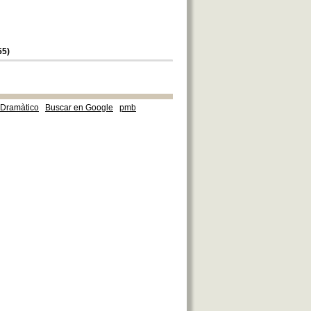
55)
e Dramàtico
Buscar en Google
pmb