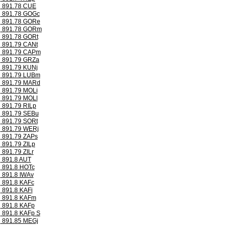
891.78 CUE
891.78 GOGc
891.78 GORe
891.78 GORm
891.78 GORt
891.79 CANt
891.79 CAPm
891.79 GRZa
891.79 KUNj
891.79 LUBm
891.79 MARd
891.79 MOLi
891.79 MOLl
891.79 RILp
891.79 SEBu
891.79 SORt
891.79 WERj
891.79 ZAPs
891.79 ZILp
891.79 ZILr
891.8 AUT
891.8 HOTc
891.8 IWAv
891.8 KAFc
891.8 KAFi
891.8 KAFm
891.8 KAFp
891.8 KAFp S
891.85 MEGj