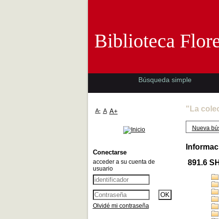
Biblioteca 
Biblioteca Flor
Búsqueda simple
"La cole
A-
A
A+
Nueva bú
Informac
Conectarse
acceder a su cuenta de
891.6 S
usuario
Olvidé mi contraseña