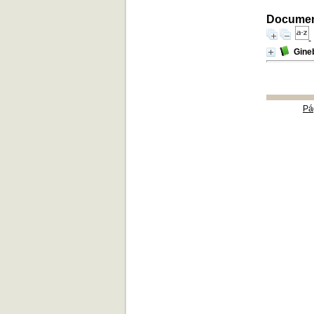
Document
Gineb
Pá