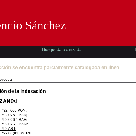
Florencio Sánchez -EMAD-
encio Sánchez
Búsqueda avanzada
cción se encuentra parcialmente catalogada en línea"
squeda
ión de la indexación
.2 ANDd
792 . 063 PONt
792 026.1 BARj
792 026.1 BARn
792 026.1 BARr
792 ARTt
792,03(82) MORs