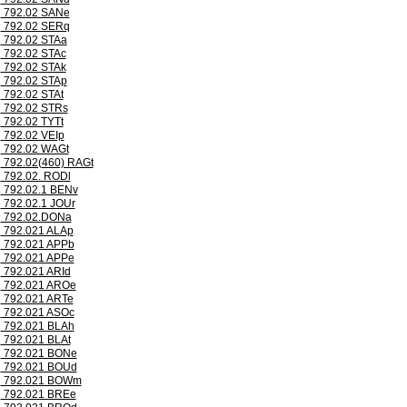
792.02 SANe
792.02 SERq
792.02 STAa
792.02 STAc
792.02 STAk
792.02 STAp
792.02 STAt
792.02 STRs
792.02 TYTt
792.02 VEIp
792.02 WAGt
792.02(460) RAGt
792.02. RODl
792.02.1 BENv
792.02.1 JOUr
792.02.DONa
792.021 ALAp
792.021 APPb
792.021 APPe
792.021 ARId
792.021 AROe
792.021 ARTe
792.021 ASOc
792.021 BLAh
792.021 BLAt
792.021 BONe
792.021 BOUd
792.021 BOWm
792.021 BREe