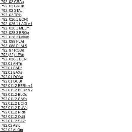
792. 02 CRAa
792. 02 GROh
792. 02 STAc
792. 02 TRIs
792. 026.1 BONt
792. 026.1 LAGt v.1
792. 026.1 MELm
792. 028.3 BROp
792. 028.3 NAVm
792. 088 PLAt
792. 088 PLAt S
792. 97 RODd
792.(82) LEVe
792..026.1 BERi
792.01 ANTn
792.01 BADr
792.01 BAXs
792.01 DOAe
792.01 DUBf
792.011.2 BERh v.1
792.011.2 BERh v.2
792.011.2 BLOs
792.011.2 CASs
792.011.2 DORt
792.011.2 DUVs
792.011.2 PRIs
792.011.2 QUIt
792.011.2 SAZt
792.02 ABIc
792.02 ALOm