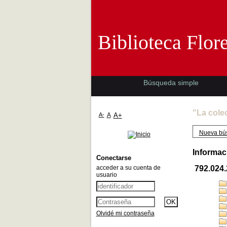
Biblioteca 
Biblioteca Flor
Búsqueda simple
"La cole
A-
A
A+
Nueva bú
Informac
Conectarse
acceder a su cuenta de
792.024
usuario
Olvidé mi contraseña