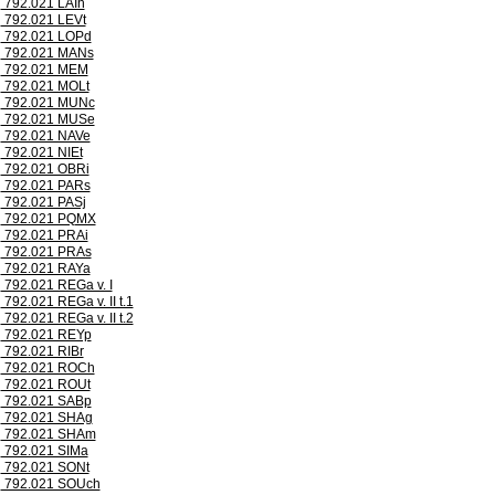
792.021 LAIh
792.021 LEVt
792.021 LOPd
792.021 MANs
792.021 MEM
792.021 MOLt
792.021 MUNc
792.021 MUSe
792.021 NAVe
792.021 NIEt
792.021 OBRi
792.021 PARs
792.021 PASj
792.021 PQMX
792.021 PRAi
792.021 PRAs
792.021 RAYa
792.021 REGa v. I
792.021 REGa v. II t.1
792.021 REGa v. II t.2
792.021 REYp
792.021 RIBr
792.021 ROCh
792.021 ROUt
792.021 SABp
792.021 SHAg
792.021 SHAm
792.021 SIMa
792.021 SONt
792.021 SOUch