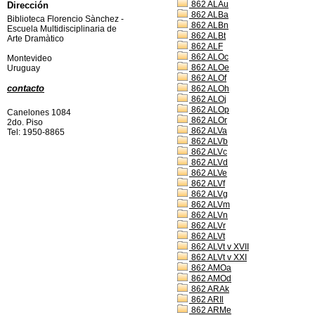
862 ALAu
Dirección
862 ALBa
Biblioteca Florencio Sànchez -
862 ALBn
Escuela Multidisciplinaria de
862 ALBt
Arte Dramàtico
862 ALF
862 ALOc
Montevideo
862 ALOe
Uruguay
862 ALOf
contacto
862 ALOh
862 ALOj
862 ALOp
Canelones 1084
862 ALOr
2do. Piso
862 ALVa
Tel: 1950-8865
862 ALVb
862 ALVc
862 ALVd
862 ALVe
862 ALVf
862 ALVg
862 ALVm
862 ALVn
862 ALVr
862 ALVt
862 ALVt v XVII
862 ALVt v XXI
862 AMOa
862 AMOd
862 ARAk
862 ARIl
862 ARMe