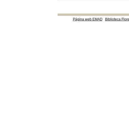
Página web EMAD
Biblioteca Flor