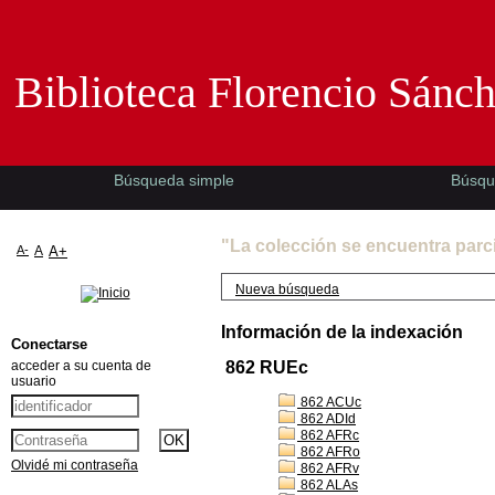
Biblioteca Florencio Sánchez -EMAD-
Biblioteca Florencio Sánc
Búsqueda simple
Búsqu
"La colección se encuentra parc
A-
A
A+
Nueva búsqueda
Información de la indexación
Conectarse
acceder a su cuenta de
862 RUEc
usuario
862 ACUc
862 ADId
862 AFRc
862 AFRo
Olvidé mi contraseña
862 AFRv
862 ALAs