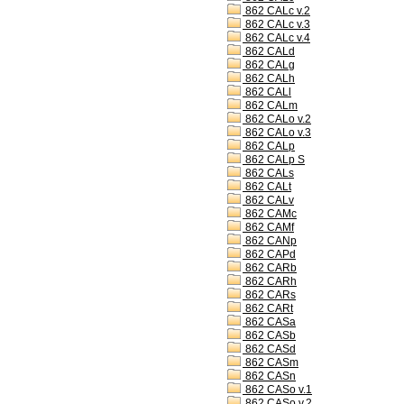
862 CALc v.2
862 CALc v.3
862 CALc v.4
862 CALd
862 CALg
862 CALh
862 CALl
862 CALm
862 CALo v.2
862 CALo v.3
862 CALp
862 CALp S
862 CALs
862 CALt
862 CALv
862 CAMc
862 CAMf
862 CANp
862 CAPd
862 CARb
862 CARh
862 CARs
862 CARt
862 CASa
862 CASb
862 CASd
862 CASm
862 CASn
862 CASo v.1
862 CASo v.2