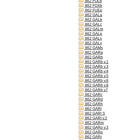
862 FOLe
862 FOXb
862 FUEp
862 GALa
862 GALb
862 GALc
862 GALm
862 GALp
862 GALs
862 GALv
862 GAMs
862 GARa
862 GARb
862 GARb v.1
862 GARb v.3
862 GARb v.4
862 GARb v.5
862 GARb v.6
862 GARb v.8
862 GARb v7
862 GARc
862 GARd
862 GARh
862 GARl
862 GARl S
862 GARl v.2
862 GARm
862 GARo v.3
862 GARp
862 GARr