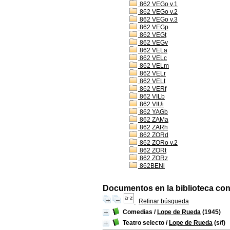
862 VEGo v.1
862 VEGo v.2
862 VEGo v.3
862 VEGp
862 VEGt
862 VEGv
862 VELa
862 VELc
862 VELm
862 VELr
862 VELt
862 VERf
862 VILb
862 VIUi
862 YAGb
862 ZAMa
862 ZARh
862 ZORd
862 ZORo v.2
862 ZORt
862 ZORz
862BENi
Documentos en la biblioteca con 
Refinar búsqueda
Comedias
/
Lope de Rueda
(1945)
Teatro selecto
/
Lope de Rueda
(s/f)