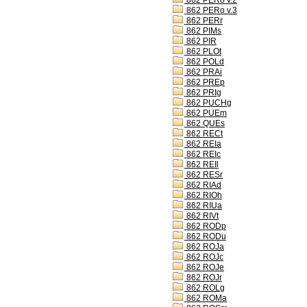
862 PERo v.2
862 PERo v.3
862 PERr
862 PIMs
862 PIR
862 PLOt
862 POLd
862 PRAi
862 PREp
862 PRIg
862 PUCHg
862 PUEm
862 QUEs
862 RECt
862 REIa
862 REIc
862 REIl
862 RESr
862 RIAd
862 RIOh
862 RIUa
862 RIVt
862 RODp
862 RODu
862 ROJa
862 ROJc
862 ROJe
862 ROJr
862 ROLg
862 ROMa