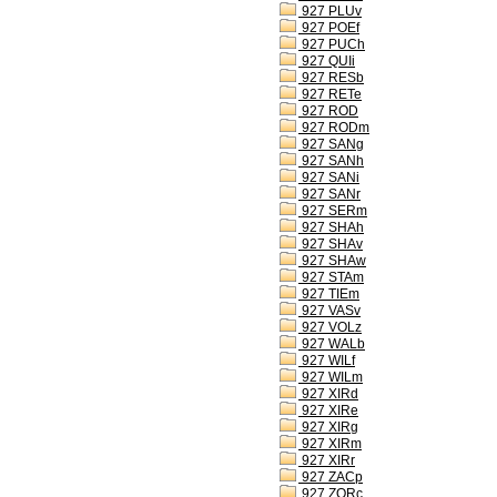
927 PLUv
927 POEf
927 PUCh
927 QUIi
927 RESb
927 RETe
927 ROD
927 RODm
927 SANg
927 SANh
927 SANi
927 SANr
927 SERm
927 SHAh
927 SHAv
927 SHAw
927 STAm
927 TIEm
927 VASv
927 VOLz
927 WALb
927 WILf
927 WILm
927 XIRd
927 XIRe
927 XIRg
927 XIRm
927 XIRr
927 ZACp
927 ZORc