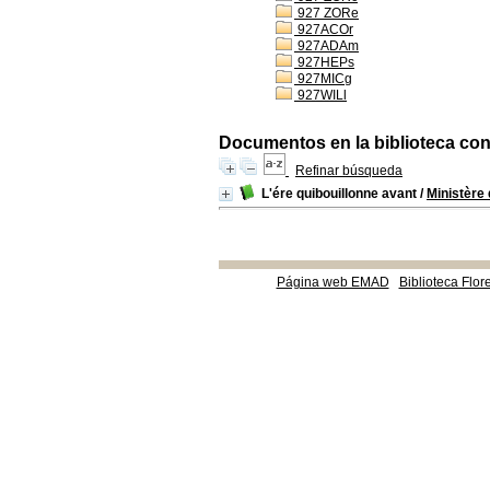
927 ZORe
927ACOr
927ADAm
927HEPs
927MICg
927WILl
Documentos en la biblioteca con 
Refinar búsqueda
L'ére quibouillonne avant
/
Ministère 
Página web EMAD
Biblioteca Flor