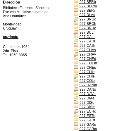
927 BERb
Dirección
927 BERm
Biblioteca Florencio Sànchez -
927 BERv
Escuela Multidisciplinaria de
927 BLAs
Arte Dramàtico
927 BROc
927 BROh
Montevideo
927 BRUc
Uruguay
927 BULf
contacto
927 CALs
927 CARr
927 CASr
Canelones 1084
927 CHAs
2do. Piso
927 CHAv
Tel: 1950-8865
927 CHEd
927 CHEm
927 CHEp
927 CHIc
927 CHIe
927 COLr
927 DANm
927 DANs
927 DAVb
927 DIAe
927 DISg
927 DISm
927 ECHc
927 ESTh
927 GARf
927 GARg
927 GARm