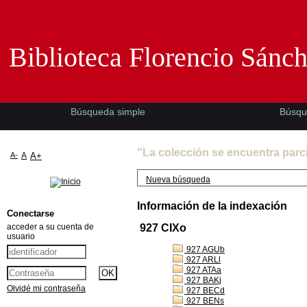
Biblioteca Florencio Sánchez -EMAD-
Biblioteca Florencio Sánc
Búsqueda simple
Búsqu
"La colección se encuentra parc
A-
A
A+
Nueva búsqueda
Información de la indexación
Conectarse
acceder a su cuenta de
927 CIXo
usuario
927 AGUb
927 ARLl
927 ATAa
927 BAKj
Olvidé mi contraseña
927 BECd
927 BENs