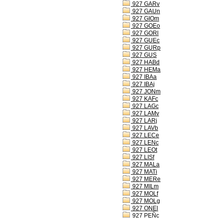
927 GARv
927 GAUn
927 GIOm
927 GOEo
927 GORl
927 GUEc
927 GURp
927 GUS
927 HABd
927 HEMa
927 IBAa
927 IBAj
927 JONm
927 KAFc
927 LAGc
927 LAMv
927 LARj
927 LAVb
927 LECe
927 LENc
927 LEOt
927 LISf
927 MALa
927 MATi
927 MERe
927 MILm
927 MOLf
927 MOLg
927 ONEl
927 PEÑc