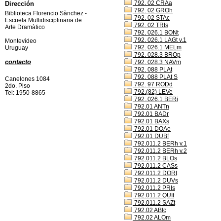
792. 02 CRAa
Dirección
792. 02 GROh
Biblioteca Florencio Sànchez -
792. 02 STAc
Escuela Multidisciplinaria de
792. 02 TRIs
Arte Dramàtico
792. 026.1 BONt
792. 026.1 LAGt v.1
Montevideo
792. 026.1 MELm
Uruguay
792. 028.3 BROp
contacto
792. 028.3 NAVm
792. 088 PLAt
792. 088 PLAt S
Canelones 1084
792. 97 RODd
2do. Piso
792.(82) LEVe
Tel: 1950-8865
792..026.1 BERi
792.01 ANTn
792.01 BADr
792.01 BAXs
792.01 DOAe
792.01 DUBf
792.011.2 BERh v.1
792.011.2 BERh v.2
792.011.2 BLOs
792.011.2 CASs
792.011.2 DORt
792.011.2 DUVs
792.011.2 PRIs
792.011.2 QUIt
792.011.2 SAZt
792.02 ABIc
792.02 ALOm