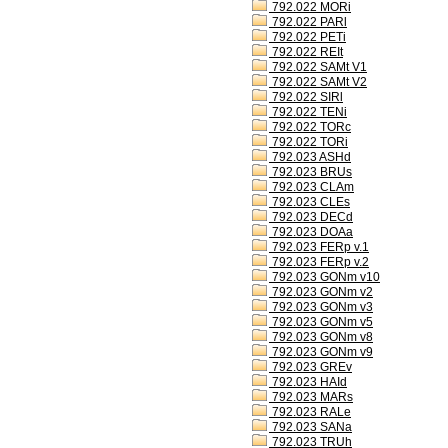
792.022 MORi
792.022 PARl
792.022 PETi
792.022 REIt
792.022 SAMt V1
792.022 SAMt V2
792.022 SIRl
792.022 TENi
792.022 TORc
792.022 TORi
792.023 ASHd
792.023 BRUs
792.023 CLAm
792.023 CLEs
792.023 DECd
792.023 DOAa
792.023 FERp v.1
792.023 FERp v.2
792.023 GONm v10
792.023 GONm v2
792.023 GONm v3
792.023 GONm v5
792.023 GONm v8
792.023 GONm v9
792.023 GREv
792.023 HAId
792.023 MARs
792.023 RALe
792.023 SANa
792.023 TRUh