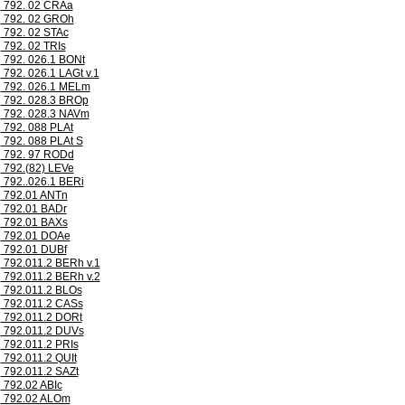
792. 02 CRAa
792. 02 GROh
792. 02 STAc
792. 02 TRIs
792. 026.1 BONt
792. 026.1 LAGt v.1
792. 026.1 MELm
792. 028.3 BROp
792. 028.3 NAVm
792. 088 PLAt
792. 088 PLAt S
792. 97 RODd
792.(82) LEVe
792..026.1 BERi
792.01 ANTn
792.01 BADr
792.01 BAXs
792.01 DOAe
792.01 DUBf
792.011.2 BERh v.1
792.011.2 BERh v.2
792.011.2 BLOs
792.011.2 CASs
792.011.2 DORt
792.011.2 DUVs
792.011.2 PRIs
792.011.2 QUIt
792.011.2 SAZt
792.02 ABIc
792.02 ALOm