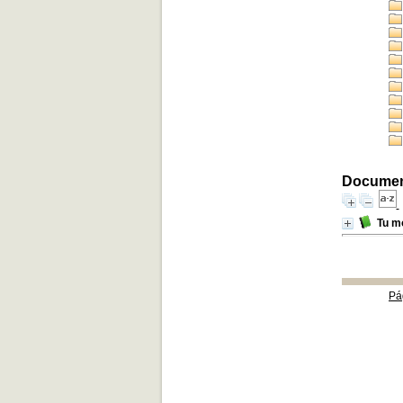
Document
Tu mo
Pá