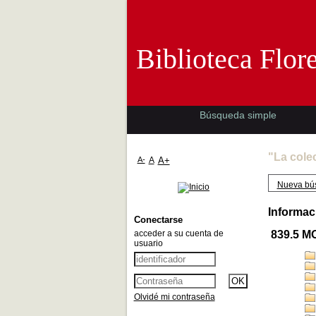
Biblioteca 
Biblioteca Flor
Búsqueda simple
"La cole
A-
A
A+
Nueva bú
Informac
Conectarse
acceder a su cuenta de
839.5 
usuario
Olvidé mi contraseña