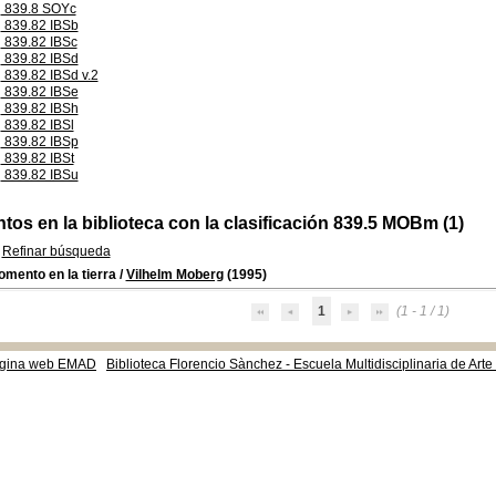
839.8 SOYc
839.82 IBSb
839.82 IBSc
839.82 IBSd
839.82 IBSd v.2
839.82 IBSe
839.82 IBSh
839.82 IBSl
839.82 IBSp
839.82 IBSt
839.82 IBSu
os en la biblioteca con la clasificación 839.5 MOBm (1)
Refinar búsqueda
mento en la tierra
/
Vilhelm Moberg
(1995)
1
(1 - 1 / 1)
gina web EMAD
Biblioteca Florencio Sànchez - Escuela Multidisciplinaria de Art