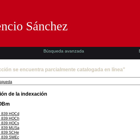
Florencio Sánchez -EMAD-
encio Sánchez
Búsqueda avanzada
cción se encuentra parcialmente catalogada en línea"
squeda
ión de la indexación
MOBm
839 HOCd
839 HOCh
839 HOCs
839 MUSa
839 SCHe
839 SWEc