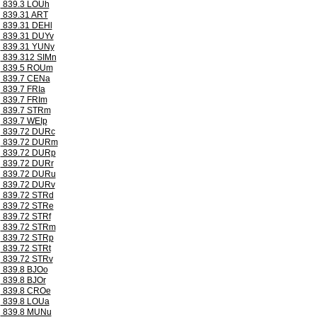
839.3 LOUh
839.31 ART
839.31 DEHl
839.31 DUYv
839.31 YUNy
839.312 SIMn
839.5 ROUm
839.7 CENa
839.7 FRIa
839.7 FRIm
839.7 STRm
839.7 WEIp
839.72 DURc
839.72 DURm
839.72 DURp
839.72 DURr
839.72 DURu
839.72 DURv
839.72 STRd
839.72 STRe
839.72 STRf
839.72 STRm
839.72 STRp
839.72 STRt
839.72 STRv
839.8 BJOo
839.8 BJOr
839.8 CROe
839.8 LOUa
839.8 MUNu