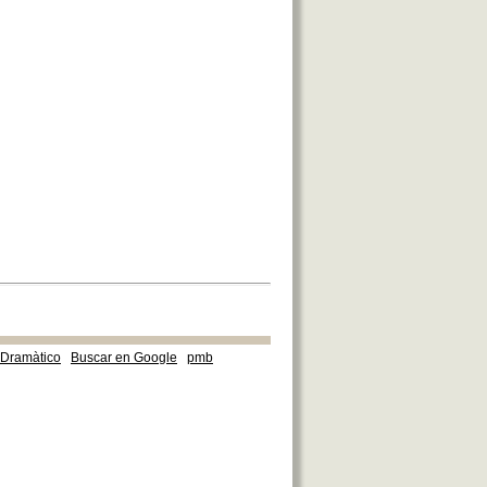
e Dramàtico
Buscar en Google
pmb