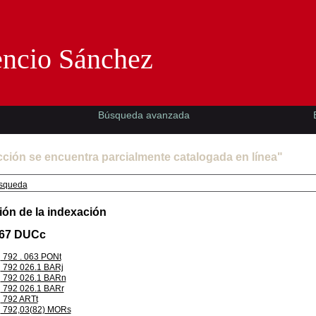
Florencio Sánchez -EMAD-
encio Sánchez
Búsqueda avanzada
cción se encuentra parcialmente catalogada en línea"
squeda
ión de la indexación
.67 DUCc
792 . 063 PONt
792 026.1 BARj
792 026.1 BARn
792 026.1 BARr
792 ARTt
792,03(82) MORs