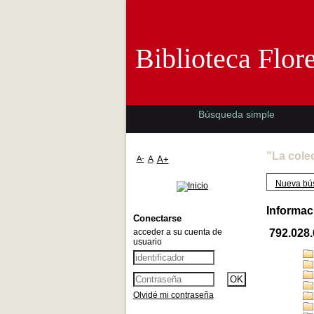
Biblioteca 
Biblioteca Flor
Búsqueda simple
"La cole
A-
A
A+
Nueva bú
Informac
Conectarse
acceder a su cuenta de
792.028
usuario
Olvidé mi contraseña