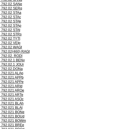
792.02 SANe
792.02 SERq
792.02 STAa
792.02 STAc
792.02 STAk
792.02 STAp
792.02 STAt
792.02 STRs
792.02 TYTt
792.02 VEIp
792.02 WAGt
792.02(460) RAGt
792.02. RODl
792.02.1 BENv
792.02.1 JOUr
792.02.DONa
792.021 ALAp
792.021 APPb
792.021 APPe
792.021 ARId
792.021 AROe
792.021 ARTe
792.021 ASOc
792.021 BLAh
792.021 BLAt
792.021 BONe
792.021 BOUd
792.021 BOWm
792.021 BREe