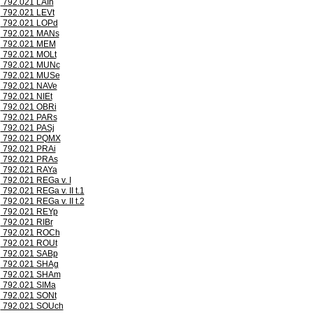
792.021 LAIh
792.021 LEVt
792.021 LOPd
792.021 MANs
792.021 MEM
792.021 MOLt
792.021 MUNc
792.021 MUSe
792.021 NAVe
792.021 NIEt
792.021 OBRi
792.021 PARs
792.021 PASj
792.021 PQMX
792.021 PRAi
792.021 PRAs
792.021 RAYa
792.021 REGa v. I
792.021 REGa v. II t.1
792.021 REGa v. II t.2
792.021 REYp
792.021 RIBr
792.021 ROCh
792.021 ROUt
792.021 SABp
792.021 SHAg
792.021 SHAm
792.021 SIMa
792.021 SONt
792.021 SOUch