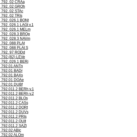
792. 02 CRAa
792. 02 GROh
792. 02 STAc
792. 02 TRIs
792. 026.1 BONt
792. 026.1 LAGt v.1
792. 026.1 MELm
792. 028.3 BROp
792. 028.3 NAVm
792. 088 PLAt
792. 088 PLAt S
792. 97 RODd
792.(82) LEVe
792..026.1 BERi
792.01 ANTn
792.01 BADr
792.01 BAXs
792.01 DOAe
792.01 DUBf
792.011.2 BERh v.1
792.011.2 BERh v.2
792.011.2 BLOs
792.011.2 CASs
792.011.2 DORt
792.011.2 DUVs
792.011.2 PRIs
792.011.2 QUIt
792.011.2 SAZt
792.02 ABIc
792.02 ALOm