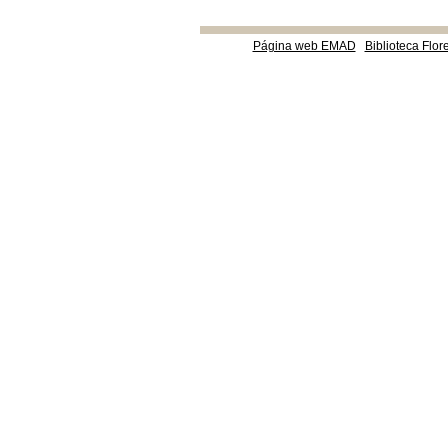
Página web EMAD
Biblioteca Flor