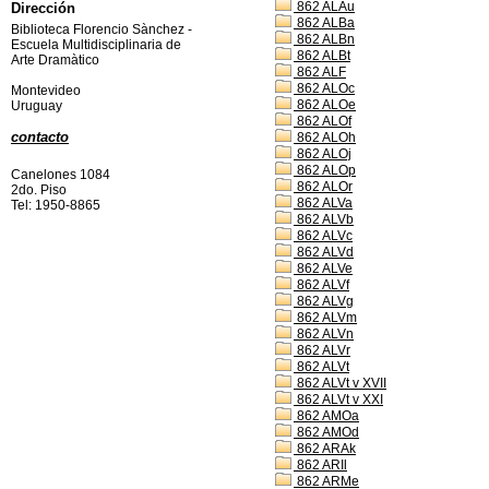
862 ALAu
Dirección
862 ALBa
Biblioteca Florencio Sànchez -
862 ALBn
Escuela Multidisciplinaria de
862 ALBt
Arte Dramàtico
862 ALF
862 ALOc
Montevideo
862 ALOe
Uruguay
862 ALOf
contacto
862 ALOh
862 ALOj
862 ALOp
Canelones 1084
862 ALOr
2do. Piso
862 ALVa
Tel: 1950-8865
862 ALVb
862 ALVc
862 ALVd
862 ALVe
862 ALVf
862 ALVg
862 ALVm
862 ALVn
862 ALVr
862 ALVt
862 ALVt v XVII
862 ALVt v XXI
862 AMOa
862 AMOd
862 ARAk
862 ARIl
862 ARMe