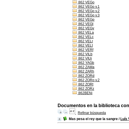
862 VEGo
862 VEGo v.1
862 VEGo v.2
862 VEGo v.3
862 VEGp
862 VEGt
862 VEGv
862 VELa
862 VELc
862 VELr
862 VELt
862 VERf
862 VILb
862 VIUi
862 YAGb
862 ZAMa
862 ZARh
862 ZORd
862 ZORo v.2
862 ZORt
862 ZORz
862BENi
Documentos en la biblioteca con 
Refinar búsqueda
Mas pesa el rey que la sangre
/
Luís 