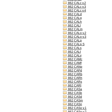
862 CALc v.2
862 CALc v.3
862 CALc v.4
862 CALd
862 CALg
862 CALh
862 CALl
862 CALm
862 CALo v.2
862 CALo v.3
862 CALp
862 CALp S
862 CALs
862 CALt
862 CALv
862 CAMc
862 CAMf
862 CANp
862 CAPd
862 CARb
862 CARh
862 CARs
862 CARt
862 CASa
862 CASb
862 CASd
862 CASm
862 CASn
862 CASo v.1
862 CASo v.2