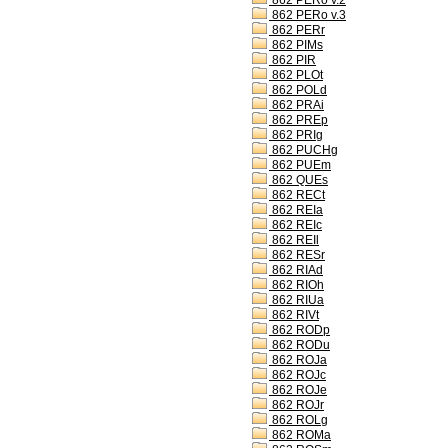
862 PERo v.2
862 PERo v.3
862 PERr
862 PIMs
862 PIR
862 PLOt
862 POLd
862 PRAi
862 PREp
862 PRIg
862 PUCHg
862 PUEm
862 QUEs
862 RECt
862 REIa
862 REIc
862 REIl
862 RESr
862 RIAd
862 RIOh
862 RIUa
862 RIVt
862 RODp
862 RODu
862 ROJa
862 ROJc
862 ROJe
862 ROJr
862 ROLg
862 ROMa