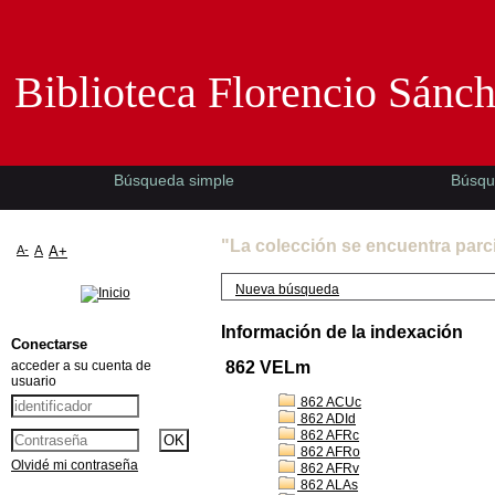
Biblioteca Florencio Sánchez -EMAD-
Biblioteca Florencio Sánc
Búsqueda simple
Búsqu
"La colección se encuentra parc
A-
A
A+
Nueva búsqueda
Información de la indexación
Conectarse
acceder a su cuenta de
862 VELm
usuario
862 ACUc
862 ADId
862 AFRc
862 AFRo
Olvidé mi contraseña
862 AFRv
862 ALAs