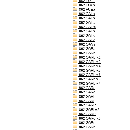
862 FOLe
862 FOXb
862 FUEp
862 GALa
862 GALb
862 GALc
862 GALm
862 GALp
862 GALs
862 GALv
862 GAMs
862 GARa
862 GARb
862 GARb v.1
862 GARb v.3
862 GARb v.4
862 GARb v.5
862 GARb v.6
862 GARb v.8
862 GARb v7
862 GARc
862 GARd
862 GARh
862 GARl
862 GARl S
862 GARl v.2
862 GARm
862 GARo v.3
862 GARp
862 GARr