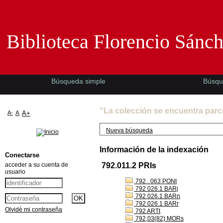
Biblioteca Florencio Sánchez -EMAD-
Biblioteca Florencio Sánc
Búsqueda simple
Búsqu
"La colección se encuentra parc
A-
A
A+
Nueva búsqueda
Información de la indexación
Conectarse
acceder a su cuenta de
792.011.2 PRIs
usuario
792 . 063 PONt
792 026.1 BARj
792 026.1 BARn
792 026.1 BARr
Olvidé mi contraseña
792 ARTt
792,03(82) MORs