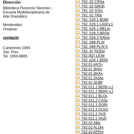
792. 02 CRAa
Dirección
792. 02 GROh
Biblioteca Florencio Sànchez -
792. 02 STAc
Escuela Multidisciplinaria de
792. 02 TRIs
Arte Dramàtico
792. 026.1 BONt
792. 026.1 LAGt v.1
Montevideo
792. 026.1 MELm
Uruguay
792. 028.3 BROp
contacto
792. 028.3 NAVm
792. 088 PLAt
792. 088 PLAt S
Canelones 1084
792. 97 RODd
2do. Piso
792.(82) LEVe
Tel: 1950-8865
792..026.1 BERi
792.01 ANTn
792.01 BADr
792.01 BAXs
792.01 DOAe
792.01 DUBf
792.011.2 BERh v.1
792.011.2 BERh v.2
792.011.2 BLOs
792.011.2 CASs
792.011.2 DORt
792.011.2 DUVs
792.011.2 QUIt
792.011.2 SAZt
792.02 ABIc
792.02 ALOm
792.02 APPm