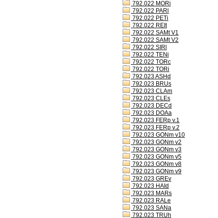
792.022 MORi
792.022 PARl
792.022 PETi
792.022 REIt
792.022 SAMt V1
792.022 SAMt V2
792.022 SIRl
792.022 TENi
792.022 TORc
792.022 TORi
792.023 ASHd
792.023 BRUs
792.023 CLAm
792.023 CLEs
792.023 DECd
792.023 DOAa
792.023 FERp v.1
792.023 FERp v.2
792.023 GONm v10
792.023 GONm v2
792.023 GONm v3
792.023 GONm v5
792.023 GONm v8
792.023 GONm v9
792.023 GREv
792.023 HAId
792.023 MARs
792.023 RALe
792.023 SANa
792.023 TRUh