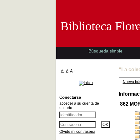
Biblioteca 
Biblioteca Flor
Búsqueda simple
"La cole
A-
A
A+
Nueva bú
Informac
Conectarse
acceder a su cuenta de
862 MOR
usuario
Olvidé mi contraseña