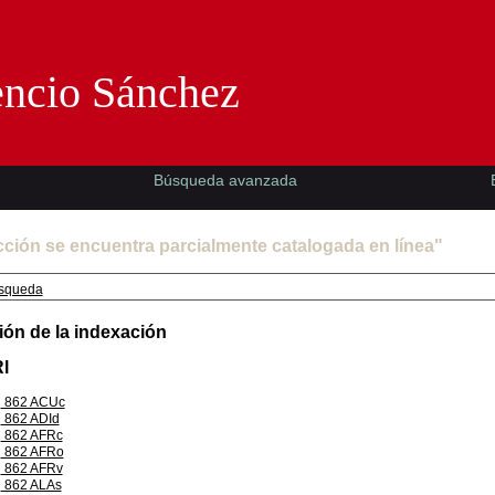
Florencio Sánchez -EMAD-
encio Sánchez
Búsqueda avanzada
cción se encuentra parcialmente catalogada en línea"
squeda
ión de la indexación
l
862 ACUc
862 ADId
862 AFRc
862 AFRo
862 AFRv
862 ALAs