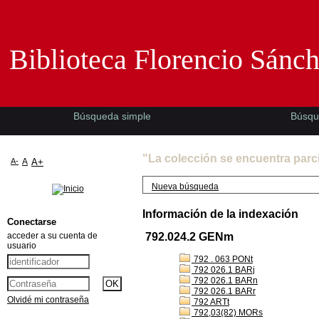
Biblioteca Florencio Sánchez -EMAD-
Biblioteca Florencio Sánc
Búsqueda simple
Búsqu
"La colección se encuentra parc
A-
A
A+
Nueva búsqueda
Información de la indexación
Conectarse
acceder a su cuenta de
792.024.2 GENm
usuario
792 . 063 PONt
792 026.1 BARj
792 026.1 BARn
792 026.1 BARr
Olvidé mi contraseña
792 ARTt
792,03(82) MORs