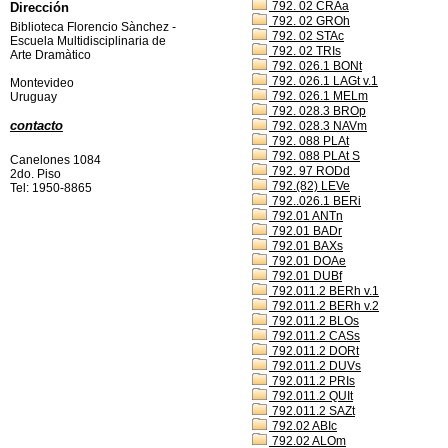
792. 02 CRAa
Dirección
792. 02 GROh
Biblioteca Florencio Sànchez -
792. 02 STAc
Escuela Multidisciplinaria de
792. 02 TRIs
Arte Dramàtico
792. 026.1 BONt
792. 026.1 LAGt v.1
Montevideo
792. 026.1 MELm
Uruguay
792. 028.3 BROp
contacto
792. 028.3 NAVm
792. 088 PLAt
792. 088 PLAt S
Canelones 1084
792. 97 RODd
2do. Piso
792.(82) LEVe
Tel: 1950-8865
792..026.1 BERi
792.01 ANTn
792.01 BADr
792.01 BAXs
792.01 DOAe
792.01 DUBf
792.011.2 BERh v.1
792.011.2 BERh v.2
792.011.2 BLOs
792.011.2 CASs
792.011.2 DORt
792.011.2 DUVs
792.011.2 PRIs
792.011.2 QUIt
792.011.2 SAZt
792.02 ABIc
792.02 ALOm