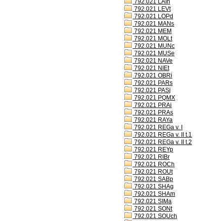
792.021 LAIh
792.021 LEVt
792.021 LOPd
792.021 MANs
792.021 MEM
792.021 MOLt
792.021 MUNc
792.021 MUSe
792.021 NAVe
792.021 NIEt
792.021 OBRi
792.021 PARs
792.021 PASj
792.021 PQMX
792.021 PRAi
792.021 PRAs
792.021 RAYa
792.021 REGa v. I
792.021 REGa v. II t.1
792.021 REGa v. II t.2
792.021 REYp
792.021 RIBr
792.021 ROCh
792.021 ROUt
792.021 SABp
792.021 SHAg
792.021 SHAm
792.021 SIMa
792.021 SONt
792.021 SOUch