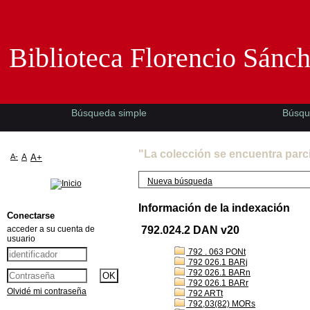
Biblioteca Florencio Sánchez -EMAD-
Biblioteca Florencio Sánc
Búsqueda simple
Búsqu
"La colección se encuentra parc
A-
A
A+
Nueva búsqueda
Información de la indexación
Conectarse
acceder a su cuenta de
792.024.2 DAN v20
usuario
792 . 063 PONt
792 026.1 BARj
792 026.1 BARn
792 026.1 BARr
Olvidé mi contraseña
792 ARTt
792,03(82) MORs