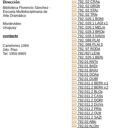
792. 02 CRAa
Dirección
792. 02 GROh
Biblioteca Florencio Sànchez -
792. 02 STAc
Escuela Multidisciplinaria de
792. 02 TRIs
Arte Dramàtico
792. 026.1 BONt
792. 026.1 LAGt v.1
Montevideo
792. 026.1 MELm
Uruguay
792. 028.3 BROp
contacto
792. 028.3 NAVm
792. 088 PLAt
792. 088 PLAt S
Canelones 1084
792. 97 RODd
2do. Piso
792.(82) LEVe
Tel: 1950-8865
792..026.1 BERi
792.01 ANTn
792.01 BADr
792.01 BAXs
792.01 DOAe
792.01 DUBf
792.011.2 BERh v.1
792.011.2 BERh v.2
792.011.2 BLOs
792.011.2 CASs
792.011.2 DORt
792.011.2 DUVs
792.011.2 PRIs
792.011.2 QUIt
792.011.2 SAZt
792.02 ABIc
792.02 ALOm