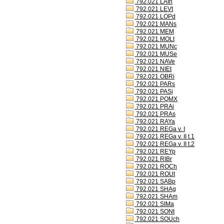
792.021 LAIh
792.021 LEVt
792.021 LOPd
792.021 MANs
792.021 MEM
792.021 MOLt
792.021 MUNc
792.021 MUSe
792.021 NAVe
792.021 NIEt
792.021 OBRi
792.021 PARs
792.021 PASj
792.021 PQMX
792.021 PRAi
792.021 PRAs
792.021 RAYa
792.021 REGa v. I
792.021 REGa v. II t.1
792.021 REGa v. II t.2
792.021 REYp
792.021 RIBr
792.021 ROCh
792.021 ROUt
792.021 SABp
792.021 SHAg
792.021 SHAm
792.021 SIMa
792.021 SONt
792.021 SOUch